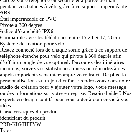
Gardez votre téléphone en sécurité et à portée de main
i
pendant vos balades à vélo grâce à ce support imperméable.
r
ABS
Étui imperméable en PVC
Pivote à 360 degrés
Indice d’étanchéité IPX6
Compatible avec les téléphones entre 15,24 et 17,78 cm
Système de fixation pour vélo
Restez connecté lors de chaque sortie grâce à ce support de
téléphone étanche pour vélo qui pivote à 360 degrés afin
d’offrir un angle de vue optimal. Parcourez des itinéraires
inconnus, suivez vos statistiques fitness ou répondez à des
appels importants sans interrompre votre trajet. De plus, la
personnalisation est un jeu d’enfant : rendez-vous dans notre
studio de création pour y ajouter votre logo, votre message
ou des informations sur votre entreprise. Besoin d’aide ? Nos
experts en design sont là pour vous aider à donner vie à vos
idées.
Caractéristiques du produit
identifiant du produit
PRD-KIGTIFPVW
Type