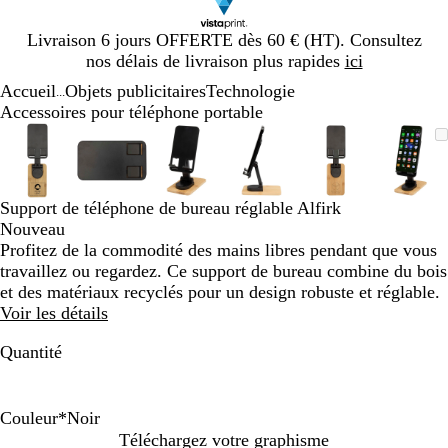
Diapositive
Livraison 6 jours OFFERTE dès 60 € (HT). Consultez
1
nos délais de livraison plus rapides
ici
sur
Accueil
Objets publicitaires
Technologie
1
...
Accessoires pour téléphone portable
Diapositive
Image
Zoom
Utilisez
Cliquez
Image
Zoom
Utilisez
Cliquez
Image
Zoom
Utilisez
Cliquez
Image
Zoom
Utilisez
Cliquez
Image
Zoom
Utilisez
Cliquez
Imag
Zoo
Utili
Cliq
1
zoomable
au
les
pour
zoomable
au
les
pour
zoomable
au
les
pour
zoomable
au
les
pour
zoomable
au
les
pour
zoom
au
les
pour
sur
minimum
touches
développer
minimum
touches
développer
minimum
touches
développer
minimum
touches
développer
minimum
touches
développer
min
touc
déve
6
plus
plus
plus
plus
plus
plus
Support de téléphone de bureau réglable Alfirk
et
et
et
et
et
et
Nouveau
moins
moins
moins
moins
moins
moin
Profitez de la commodité des mains libres pendant que vous
pour
pour
pour
pour
pour
pour
travaillez ou regardez. Ce support de bureau combine du bois
zoomer
zoomer
zoomer
zoomer
zoomer
zoom
et des matériaux recyclés pour un design robuste et réglable.
et
et
et
et
et
et
Voir les détails
les
les
les
les
les
les
touches
touches
touches
touches
touches
touc
Quantité
fléchées
fléchées
fléchées
fléchées
fléchées
fléch
pour
pour
pour
pour
pour
pour
faire
faire
faire
faire
faire
faire
Couleur
*
Noir
défiler
défiler
défiler
défiler
défiler
défil
N
B
Téléchargez votre graphisme