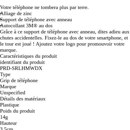
r
Votre téléphone ne tombera plus par terre.
g
Alliage de zinc
e
Support de téléphone avec anneau
n
Autocollant 3M® au dos
t
Grâce à ce support de téléphone avec anneau, dites adieu aux
é
chutes accidentelles. Fixez-le au dos de votre smartphone, et
le tour est joué ! Ajoutez votre logo pour promouvoir votre
marque.
Caractéristiques du produit
identifiant du produit
PRD-SRLHMWDX
Type
Grip de téléphone
Marque
Unspecified
Détails des matériaux
Plastique
Poids du produit
14g
Hauteur
3,5cm