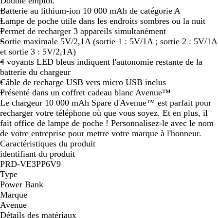
n
Double emploi.
c
Batterie au lithium-ion 10 000 mAh de catégorie A
Lampe de poche utile dans les endroits sombres ou la nuit
Permet de recharger 3 appareils simultanément
Sortie maximale 5V/2,1A (sortie 1 : 5V/1A ; sortie 2 : 5V/1A
et sortie 3 : 5V/2,1A)
4 voyants LED bleus indiquent l'autonomie restante de la
batterie du chargeur
Câble de recharge USB vers micro USB inclus
Présenté dans un coffret cadeau blanc Avenue™
Le chargeur 10 000 mAh Spare d'Avenue™ est parfait pour
recharger votre téléphone où que vous soyez. Et en plus, il
fait office de lampe de poche ! Personnalisez-le avec le nom
de votre entreprise pour mettre votre marque à l'honneur.
Caractéristiques du produit
identifiant du produit
PRD-VE3PP6V9
Type
Power Bank
Marque
Avenue
Détails des matériaux