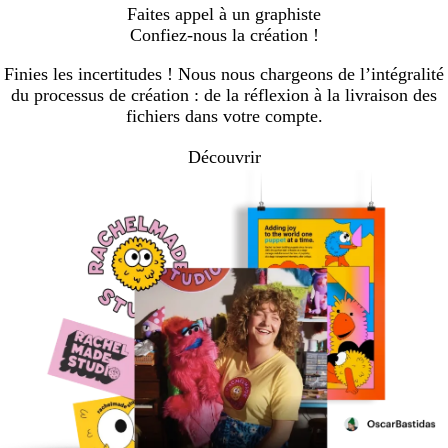
Accéder
Accéder
Faites appel à un graphiste
à
à
Confiez-nous la création !
la
la
page
page
Finies les incertitudes ! Nous nous chargeons de l’intégralité
du processus de création : de la réflexion à la livraison des
fichiers dans votre compte.
Découvrir