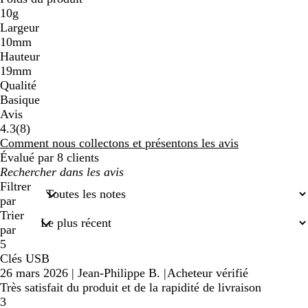
10g
Largeur
10mm
Hauteur
19mm
Qualité
Basique
Avis
8
4.3
(
8
)
avis
Comment nous collectons et présentons les avis
Évalué par 8 clients
Mes
recherches
Filtrer
saisies
par
Trier
par
5
Clés USB
26 mars 2026
|
Jean-Philippe B.
|
Acheteur vérifié
Très satisfait du produit et de la rapidité de livraison
3