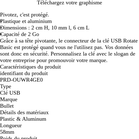
R
B
B
V
R
J
N
Téléchargez votre graphisme
o
l
l
e
o
a
o
Pivotez, c'est protégé.
u
e
a
r
u
u
i
Plastique et aluminium
g
u
n
t
g
n
r
Dimensions : 2 cm H, 10 mm l, 6 cm L
e
c
l
e
e
u
Capacité de 2 Go
u
i
v
n
Grâce à sa tête pivotante, le connecteur de la clé USB Rotate
n
m
i
i
Basic est protégé quand vous ne l'utilisez pas. Vos données
i
e
f
sont donc en sécurité. Personnalisez la clé avec le slogan de
votre entreprise pour promouvoir votre marque.
Caractéristiques du produit
identifiant du produit
PRD-OUWR4GE0
Type
Clé USB
Marque
Bullet
Détails des matériaux
Plastic & Aluminum
Longueur
58mm
Poids du produit