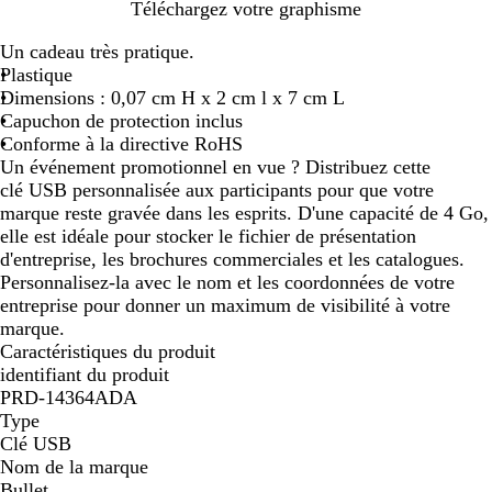
B
N
Téléchargez votre graphisme
l
o
Un cadeau très pratique.
a
i
Plastique
n
r
Dimensions : 0,07 cm H x 2 cm l x 7 cm L
c
Capuchon de protection inclus
u
Conforme à la directive RoHS
n
Un événement promotionnel en vue ? Distribuez cette
i
clé USB personnalisée aux participants pour que votre
marque reste gravée dans les esprits. D'une capacité de 4 Go,
elle est idéale pour stocker le fichier de présentation
d'entreprise, les brochures commerciales et les catalogues.
Personnalisez-la avec le nom et les coordonnées de votre
entreprise pour donner un maximum de visibilité à votre
marque.
Caractéristiques du produit
identifiant du produit
PRD-14364ADA
Type
Clé USB
Nom de la marque
Bullet