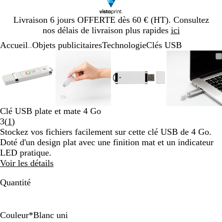
Diapositive
Livraison 6 jours OFFERTE dès 60 € (HT). Consultez
1
nos délais de livraison plus rapides
ici
sur
Accueil
Objets publicitaires
Technologie
Clés USB
1
...
Diapositive
Image
Zoom
Utilisez
Cliquez
Image
Zoom
Utilisez
Cliquez
Image
Zoom
Utilisez
Cliquez
Image
Zoom
Utilisez
Cliquez
1
zoomable
au
les
pour
zoomable
au
les
pour
zoomable
au
les
pour
zoomab
au
les
pour
sur
minimum
touches
développer
minimum
touches
développer
minimum
touches
développer
minim
touches
dévelop
4
plus
plus
plus
plus
et
et
et
et
moins
moins
moins
moins
Clé USB plate et mate 4 Go
pour
pour
pour
pour
Lire
3
(
1
)
zoomer
zoomer
zoomer
zoomer
les
Stockez vos fichiers facilement sur cette clé USB de 4 Go.
et
et
et
et
1
Doté d'un design plat avec une finition mat et un indicateur
les
les
les
les
avis
LED pratique.
touches
touches
touches
touches
Voir les détails
fléchées
fléchées
fléchées
fléchée
pour
pour
pour
pour
Quantité
faire
faire
faire
faire
défiler
défiler
défiler
défiler
Couleur
*
Blanc uni