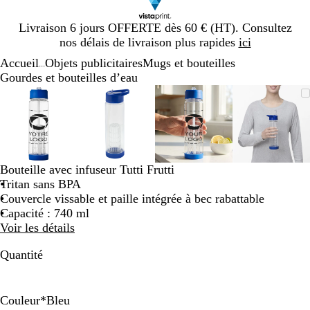
Diapositive
Livraison 6 jours OFFERTE dès 60 € (HT). Consultez
1
nos délais de livraison plus rapides
ici
sur
Accueil
Objets publicitaires
Mugs et bouteilles
1
...
Gourdes et bouteilles d’eau
Diapositive
Image
Zoom
Utilisez
Cliquez
Image
Zoom
Utilisez
Cliquez
Image
Zoom
Utilisez
Cliquez
Image
Zoom
Utilisez
Cliquez
1
zoomable
au
les
pour
zoomable
au
les
pour
zoomable
au
les
pour
zoomab
au
les
pour
sur
minimum
touches
développer
minimum
touches
développer
minimum
touches
développer
minim
touches
dévelop
4
plus
plus
plus
plus
et
et
et
et
moins
moins
moins
moins
Bouteille avec infuseur Tutti Frutti
pour
pour
pour
pour
Tritan sans BPA
zoomer
zoomer
zoomer
zoomer
Couvercle vissable et paille intégrée à bec rabattable
et
et
et
et
Capacité : 740 ml
les
les
les
les
Voir les détails
touches
touches
touches
touches
fléchées
fléchées
fléchées
fléchée
Quantité
pour
pour
pour
pour
faire
faire
faire
faire
défiler
défiler
défiler
défiler
Couleur
*
Bleu