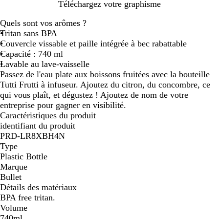
J
B
B
Téléchargez votre graphisme
a
l
l
Quels sont vos arômes ?
u
a
e
Tritan sans BPA
n
n
u
Couvercle vissable et paille intégrée à bec rabattable
e
c
Capacité : 740 ml
u
Lavable au lave-vaisselle
n
Passez de l'eau plate aux boissons fruitées avec la bouteille
i
Tutti Frutti à infuseur. Ajoutez du citron, du concombre, ce
qui vous plaît, et dégustez ! Ajoutez de nom de votre
entreprise pour gagner en visibilité.
Caractéristiques du produit
identifiant du produit
PRD-LR8XBH4N
Type
Plastic Bottle
Marque
Bullet
Détails des matériaux
BPA free tritan.
Volume
740ml