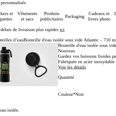
 personnalisés
ckers et
Vêtements
Produits
Cadeaux et
Packaging
quettes
et sacs
publicitaires
livres photo
élais de livraison plus rapides
ici
teilles d’eau
Bouteille d'eau isolée sous vide Atlantic – 710 m
ge
om
isez
quez
Image
Zoom
Utilisez
Cliquez
Bouteille d'eau isolée sous vid
mable
r
zoomable
au
les
pour
Nouveau
nimum
ches
elopper
minimum
touches
développer
Gardez vos boissons froides pe
s
plus
Fabriquée en acier inoxydable
et
Voir les détails
ns
moins
Quantité
r
pour
mer
zoomer
et
les
Couleur
*
Noir
ches
touches
N
B
B
G
B
hées
fléchées
o
l
l
r
l
eau isolée.
r
pour
i
e
a
i
e
e
faire
r
u
n
s
u