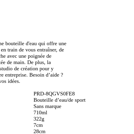
ler
défiler
m
c
c
c
a
h
a
r
r
n
i
o
a
n
m
r
e
e
d
e bouteille d'eau qui offre une
 en train de vous entraîner, de
nche avec une poignée de
rtée de main. De plus, la
studio de création pour y
re entreprise. Besoin d’aide ?
vos idées.
PRD-8QGVS0FE8
Bouteille d’eau/de sport
Sans marque
710ml
322g
7cm
28cm