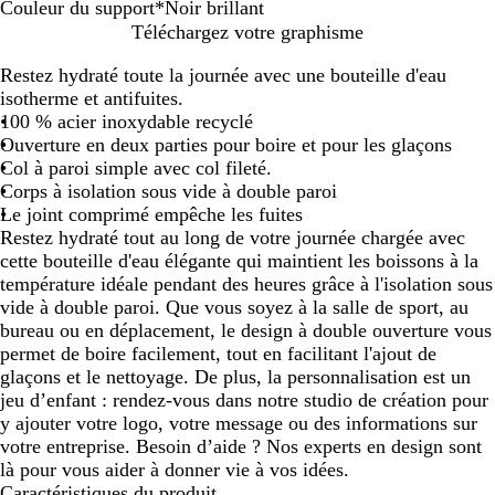
Couleur du support
*
Noir brillant
C
G
N
Téléchargez votre graphisme
r
r
o
Restez hydraté toute la journée avec une bouteille d'eau
è
i
i
isotherme et antifuites.
m
s
r
100 % acier inoxydable recyclé
e
b
Ouverture en deux parties pour boire et pour les glaçons
r
Col à paroi simple avec col fileté.
i
Corps à isolation sous vide à double paroi
l
Le joint comprimé empêche les fuites
l
Restez hydraté tout au long de votre journée chargée avec
a
cette bouteille d'eau élégante qui maintient les boissons à la
n
température idéale pendant des heures grâce à l'isolation sous
t
vide à double paroi. Que vous soyez à la salle de sport, au
bureau ou en déplacement, le design à double ouverture vous
permet de boire facilement, tout en facilitant l'ajout de
glaçons et le nettoyage. De plus, la personnalisation est un
jeu d’enfant : rendez-vous dans notre studio de création pour
y ajouter votre logo, votre message ou des informations sur
votre entreprise. Besoin d’aide ? Nos experts en design sont
là pour vous aider à donner vie à vos idées.
Caractéristiques du produit