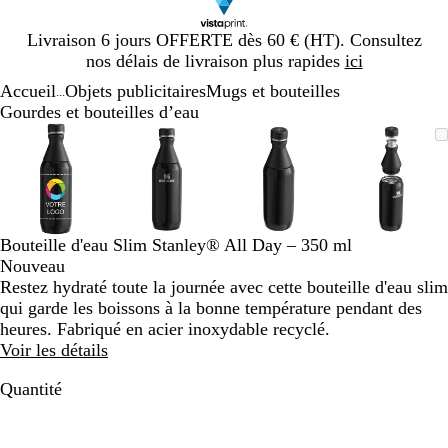
Diapositive
Livraison 6 jours OFFERTE dès 60 € (HT). Consultez
1
nos délais de livraison plus rapides
ici
sur
Accueil
Objets publicitaires
Mugs et bouteilles
1
...
Gourdes et bouteilles d’eau
Diapositive
Image
Zoom
Utilisez
Cliquez
Image
Zoom
Utilisez
Cliquez
Image
Zoom
Utilisez
Cliquez
Image
Zoom
Utilisez
Cliquez
1
zoomable
au
les
pour
zoomable
au
les
pour
zoomable
au
les
pour
zoomab
au
les
pour
sur
minimum
touches
développer
minimum
touches
développer
minimum
touches
développer
minim
touches
dévelop
4
plus
plus
plus
plus
et
et
et
et
moins
moins
moins
moins
Bouteille d'eau Slim Stanley® All Day – 350 ml
pour
pour
pour
pour
Nouveau
zoomer
zoomer
zoomer
zoomer
Restez hydraté toute la journée avec cette bouteille d'eau slim
et
et
et
et
qui garde les boissons à la bonne température pendant des
les
les
les
les
heures. Fabriqué en acier inoxydable recyclé.
touches
touches
touches
touches
Voir les détails
fléchées
fléchées
fléchées
fléchée
pour
pour
pour
pour
Quantité
faire
faire
faire
faire
défiler
défiler
défiler
défiler