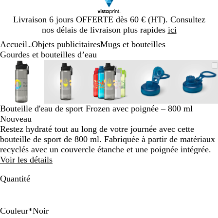
Diapositive
Livraison 6 jours OFFERTE dès 60 € (HT). Consultez
1
nos délais de livraison plus rapides
ici
sur
Accueil
Objets publicitaires
Mugs et bouteilles
1
...
Gourdes et bouteilles d’eau
Diapositive
Image
Zoom
Utilisez
Cliquez
Image
Zoom
Utilisez
Cliquez
Image
Zoom
Utilisez
Cliquez
Image
Zoom
Utilisez
Cliquez
Image
Zoom
Utilis
Cliqu
1
zoomable
au
les
pour
zoomable
au
les
pour
zoomable
au
les
pour
zoomable
au
les
pour
zooma
au
les
pour
sur
minimum
touches
développer
minimum
touches
développer
minimum
touches
développer
minimum
touches
développer
mini
touch
dével
5
plus
plus
plus
plus
plus
et
et
et
et
et
Bouteille d'eau de sport Frozen avec poignée – 800 ml
moins
moins
moins
moins
moins
Nouveau
pour
pour
pour
pour
pour
Restez hydraté tout au long de votre journée avec cette
zoomer
zoomer
zoomer
zoomer
zoome
bouteille de sport de 800 ml. Fabriquée à partir de matériaux
et
et
et
et
et
recyclés avec un couvercle étanche et une poignée intégrée.
les
les
les
les
les
Voir les détails
touches
touches
touches
touches
touch
fléchées
fléchées
fléchées
fléchées
fléché
Quantité
pour
pour
pour
pour
pour
faire
faire
faire
faire
faire
défiler
défiler
défiler
défiler
défile
Couleur
*
Noir