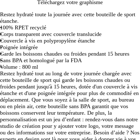
N
T
B
V
R
Téléchargez votre graphisme
o
r
l
e
o
Restez hydraté toute la journée avec cette bouteille de sport
i
a
e
r
u
étanche.
r
n
u
t
g
100% RPET recyclé
s
r
c
e
Corps transparent avec couvercle translucide
p
o
i
Couvercle à vis en polypropylène étanche
a
i
t
Poignée intégrée
r
r
Garde les boissons chaudes ou froides pendant 15 heures
e
o
Sans BPA et homologué par la FDA
n
n
Volume : 800 ml
t
Restez hydraté tout au long de votre journée chargée avec
cette bouteille de sport qui garde les boissons chaudes ou
froides pendant jusqu'à 15 heures, dotée d'un couvercle à vis
étanche et d'une poignée intégrée pour plus de commodité en
déplacement. Que vous soyez à la salle de sport, au bureau
ou en plein air, cette bouteille sans BPA garantit que vos
boissons conservent leur température. De plus, la
personnalisation est un jeu d’enfant : rendez-vous dans notre
studio de création pour y ajouter votre logo, votre message
ou des informations sur votre entreprise. Besoin d’aide ? Nos
experts en design sont là pour vous aider à donner vie à vos