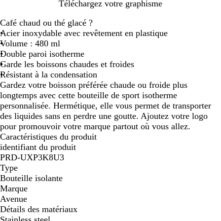
B
N
Téléchargez votre graphisme
l
o
Café chaud ou thé glacé ?
a
i
Acier inoxydable avec revêtement en plastique
n
r
Volume : 480 ml
c
u
Double paroi isotherme
n
Garde les boissons chaudes et froides
i
Résistant à la condensation
Gardez votre boisson préférée chaude ou froide plus
longtemps avec cette bouteille de sport isotherme
personnalisée. Hermétique, elle vous permet de transporter
des liquides sans en perdre une goutte. Ajoutez votre logo
pour promouvoir votre marque partout où vous allez.
Caractéristiques du produit
identifiant du produit
PRD-UXP3K8U3
Type
Bouteille isolante
Marque
Avenue
Détails des matériaux
Stainless steel