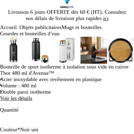
Diapositive
Livraison 6 jours OFFERTE dès 60 € (HT). Consultez
1
nos délais de livraison plus rapides
ici
sur
Accueil
Objets publicitaires
Mugs et bouteilles
1
...
Gourdes et bouteilles d’eau
Diapositive
Image
Zoom
Utilisez
Cliquez
Image
Zoom
Utilisez
Cliquez
Image
Zoom
Utilisez
Cliquez
Image
Zoom
Utilisez
Cliquez
Image
Zoom
Utilis
Cliqu
1
zoomable
au
les
pour
zoomable
au
les
pour
zoomable
au
les
pour
zoomable
au
les
pour
zooma
au
les
pour
sur
minimum
touches
développer
minimum
touches
développer
minimum
touches
développer
minimum
touches
développer
mini
touch
dével
5
plus
plus
plus
plus
plus
et
et
et
et
et
Bouteille de sport isotherme à isolation sous vide en cuivre
moins
moins
moins
moins
moins
Thor 480 ml d'Avenue™
pour
pour
pour
pour
pour
Acier inoxydable avec revêtement en plastique
zoomer
zoomer
zoomer
zoomer
zoome
Volume : 480 ml
et
et
et
et
et
Double paroi isotherme
les
les
les
les
les
Voir les détails
touches
touches
touches
touches
touch
fléchées
fléchées
fléchées
fléchées
fléché
Quantité
pour
pour
pour
pour
pour
faire
faire
faire
faire
faire
défiler
défiler
défiler
défiler
défile
Couleur
*
Noir uni