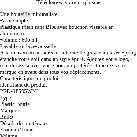
N
B
T
Téléchargez votre graphisme
o
l
r
Une bouteille minimaliste.
i
e
a
Paroi simple
r
u
n
Plastique tritan sans BPA avec bouchon vissable en
t
t
s
aluminium.
r
r
p
Volume : 600 ml
a
a
a
Lavable au lave-vaisselle
n
n
r
À la maison ou au bureau, la bouteille gravée au laser Spring
s
s
e
étanche votre soif dans un style épuré. Ajoutez votre logo,
p
p
n
remplissez-la avec votre boisson préférée et mettez votre
a
a
t
marque en avant dans tous vos déplacements.
r
r
/
Caractéristiques du produit
e
e
a
identifiant du produit
n
n
r
PRD-9PS95WNI
t
t
g
Type
/
/
e
Plastic Bottle
a
a
n
Marque
r
r
t
Bullet
g
g
é
Détails des matériaux
e
e
Eastman Tritan
n
n
Volume
t
t