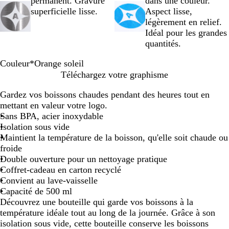
permanent. Gravure
dans une couleur.
superficielle lisse.
Aspect lisse,
légèrement en relief.
Idéal pour les grandes
quantités.
Couleur
*
Orange soleil
N
B
O
G
V
G
B
Téléchargez votre graphisme
o
l
r
r
e
r
l
Gardez vos boissons chaudes pendant des heures tout en
i
e
a
è
r
i
e
mettant en valeur votre logo.
r
u
n
s
t
s
u
Sans BPA, acier inoxydable
o
g
b
r
c
Isolation sous vide
c
e
o
o
i
Maintient la température de la boisson, qu'elle soit chaude ou
é
s
u
c
e
froide
a
o
t
h
l
Double ouverture pour un nettoyage pratique
n
l
e
e
Coffret-cadeau en carton recyclé
e
i
Convient au lave-vaisselle
i
l
Capacité de 500 ml
l
l
Découvrez une bouteille qui garde vos boissons à la
e
température idéale tout au long de la journée. Grâce à son
isolation sous vide, cette bouteille conserve les boissons