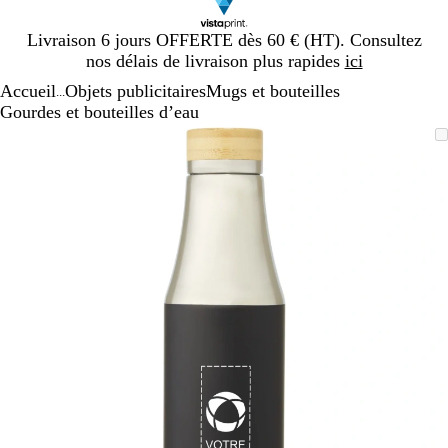
Diapositive
Livraison 6 jours OFFERTE dès 60 € (HT). Consultez
1
nos délais de livraison plus rapides
ici
sur
Accueil
Objets publicitaires
Mugs et bouteilles
1
...
Gourdes et bouteilles d’eau
Diapositive
Image
Zoom
Utilisez
Cliquez
1
zoomable
au
les
pour
sur
minimum
touches
développer
1
plus
et
moins
pour
zoomer
et
les
touches
fléchées
pour
faire
défiler