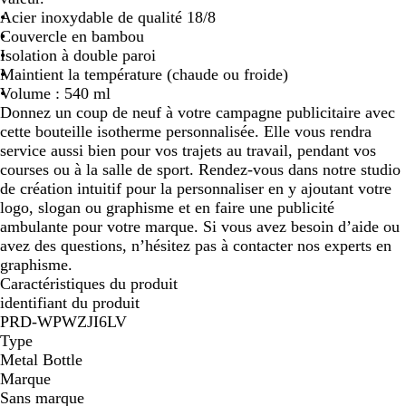
Acier inoxydable de qualité 18/8
n
l
h
Couvercle en bambou
i
e
i
Isolation à double paroi
c
n
Maintient la température (chaude ou froide)
t
é
Volume : 540 ml
r
Donnez un coup de neuf à votre campagne publicitaire avec
i
cette bouteille isotherme personnalisée. Elle vous rendra
q
service aussi bien pour vos trajets au travail, pendant vos
u
courses ou à la salle de sport. Rendez-vous dans notre studio
e
de création intuitif pour la personnaliser en y ajoutant votre
logo, slogan ou graphisme et en faire une publicité
ambulante pour votre marque. Si vous avez besoin d’aide ou
avez des questions, n’hésitez pas à contacter nos experts en
graphisme.
Caractéristiques du produit
identifiant du produit
PRD-WPWZJI6LV
Type
Metal Bottle
Marque
Sans marque