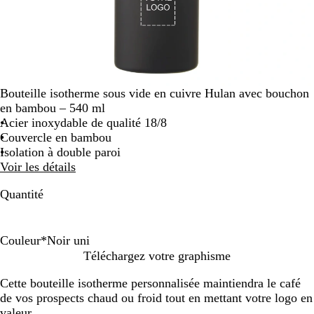
Bouteille isotherme sous vide en cuivre Hulan avec bouchon
en bambou – 540 ml
Acier inoxydable de qualité 18/8
Couvercle en bambou
Isolation à double paroi
Voir les détails
Quantité
Couleur
*
Noir uni
N
B
B
V
Téléchargez votre graphisme
o
l
l
e
Cette bouteille isotherme personnalisée maintiendra le café
i
a
e
r
de vos prospects chaud ou froid tout en mettant votre logo en
r
n
u
t
valeur.
u
c
é
c