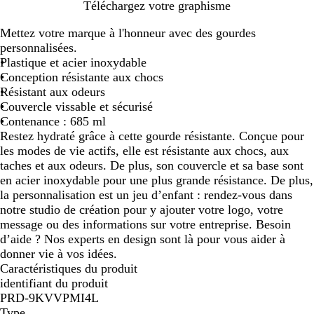
T
B
Téléchargez votre graphisme
r
l
Mettez votre marque à l'honneur avec des gourdes
a
e
personnalisées.
n
u
Plastique et acier inoxydable
s
r
Conception résistante aux chocs
p
o
Résistant aux odeurs
a
i
Couvercle vissable et sécurisé
r
t
Contenance : 685 ml
e
r
Restez hydraté grâce à cette gourde résistante. Conçue pour
n
a
les modes de vie actifs, elle est résistante aux chocs, aux
t
n
taches et aux odeurs. De plus, son couvercle et sa base sont
s
en acier inoxydable pour une plus grande résistance. De plus,
p
la personnalisation est un jeu d’enfant : rendez-vous dans
a
notre studio de création pour y ajouter votre logo, votre
r
message ou des informations sur votre entreprise. Besoin
e
d’aide ? Nos experts en design sont là pour vous aider à
n
donner vie à vos idées.
t
Caractéristiques du produit
identifiant du produit
PRD-9KVVPMI4L
Type