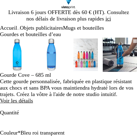
Diapositive
Livraison 6 jours OFFERTE dès 60 € (HT). Consultez
1
nos délais de livraison plus rapides
ici
sur
Accueil
Objets publicitaires
Mugs et bouteilles
1
...
Gourdes et bouteilles d’eau
Diapositive
Image
Zoom
Utilisez
Cliquez
Image
Zoom
Utilisez
Cliquez
Image
Zoom
Utilisez
Cliquez
Image
Zoom
Utilisez
Cliquez
1
zoomable
au
les
pour
zoomable
au
les
pour
zoomable
au
les
pour
zoomab
au
les
pour
sur
minimum
touches
développer
minimum
touches
développer
minimum
touches
développer
minim
touches
dévelop
4
plus
plus
plus
plus
et
et
et
et
moins
moins
moins
moins
Gourde Cove – 685 ml
pour
pour
pour
pour
Cette gourde personnalisée, fabriquée en plastique résistant
zoomer
zoomer
zoomer
zoomer
aux chocs et sans BPA vous maintiendra hydraté lors de vos
et
et
et
et
trajets. Créez la vôtre à l'aide de notre studio intuitif.
les
les
les
les
Voir les détails
touches
touches
touches
touches
fléchées
fléchées
fléchées
fléchée
Quantité
pour
pour
pour
pour
faire
faire
faire
faire
défiler
défiler
défiler
défiler
Couleur
*
Bleu roi transparent