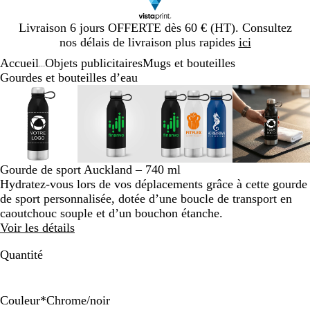
Diapositive
Livraison 6 jours OFFERTE dès 60 € (HT). Consultez
1
nos délais de livraison plus rapides
ici
sur
Accueil
Objets publicitaires
Mugs et bouteilles
1
...
Gourdes et bouteilles d’eau
Diapositive
Image
Zoom
Utilisez
Cliquez
Image
Zoom
Utilisez
Cliquez
Image
Zoom
Utilisez
Cliquez
Image
Zoom
Utilisez
Cliquez
1
zoomable
au
les
pour
zoomable
au
les
pour
zoomable
au
les
pour
zoomab
au
les
pour
sur
minimum
touches
développer
minimum
touches
développer
minimum
touches
développer
minim
touches
dévelop
4
plus
plus
plus
plus
et
et
et
et
moins
moins
moins
moins
Gourde de sport Auckland – 740 ml
pour
pour
pour
pour
Hydratez-vous lors de vos déplacements grâce à cette gourde
zoomer
zoomer
zoomer
zoomer
de sport personnalisée, dotée d’une boucle de transport en
et
et
et
et
caoutchouc souple et d’un bouchon étanche.
les
les
les
les
Voir les détails
touches
touches
touches
touches
fléchées
fléchées
fléchées
fléchée
Quantité
pour
pour
pour
pour
faire
faire
faire
faire
défiler
défiler
défiler
défiler
Couleur
*
Chrome/noir