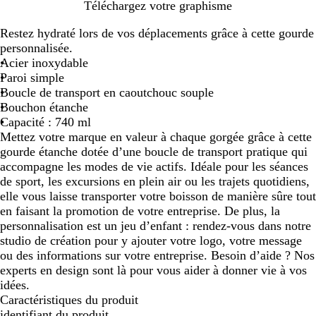
C
C
C
Téléchargez votre graphisme
h
h
h
Restez hydraté lors de vos déplacements grâce à cette gourde
r
r
r
personnalisée.
o
o
o
Acier inoxydable
m
m
m
Paroi simple
e
e
e
Boucle de transport en caoutchouc souple
/
/
/
Bouchon étanche
n
b
b
Capacité : 740 ml
o
l
l
Mettez votre marque en valeur à chaque gorgée grâce à cette
i
a
e
gourde étanche dotée d’une boucle de transport pratique qui
r
n
u
accompagne les modes de vie actifs. Idéale pour les séances
c
r
de sport, les excursions en plein air ou les trajets quotidiens,
o
elle vous laisse transporter votre boisson de manière sûre tout
y
en faisant la promotion de votre entreprise. De plus, la
a
personnalisation est un jeu d’enfant : rendez-vous dans notre
l
studio de création pour y ajouter votre logo, votre message
ou des informations sur votre entreprise. Besoin d’aide ? Nos
experts en design sont là pour vous aider à donner vie à vos
idées.
Caractéristiques du produit
identifiant du produit