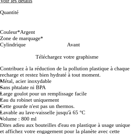
Voir les détails
Quantité
Couleur
*
Argent
O
B
A
Zone de marquage
*
r
r
r
Cylindrique
Avant
o
g
Téléchargez votre graphisme
n
e
z
n
Contribuez à la réduction de la pollution plastique à chaque
e
t
recharge et restez bien hydraté à tout moment.
Métal, acier inoxydable
Sans phtalate ni BPA
Large goulot pour un remplissage facile
Eau du robinet uniquement
Cette gourde n'est pas un thermos.
Lavable au lave-vaisselle jusqu'à 65 °C
Volume : 800 ml
Dites adieu aux bouteilles d'eau en plastique à usage unique
et affichez votre engagement pour la planète avec cette