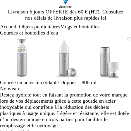
Diapositive
Livraison 6 jours OFFERTE dès 60 € (HT). Consultez
1
nos délais de livraison plus rapides
ici
sur
Accueil
Objets publicitaires
Mugs et bouteilles
1
...
Gourdes et bouteilles d’eau
Diapositive
Image
Zoom
Utilisez
Cliquez
Image
Zoom
Utilisez
Cliquez
Image
Zoom
Utilisez
Cliquez
1
zoomable
au
les
pour
zoomable
au
les
pour
zoomable
au
les
pour
sur
minimum
touches
développer
minimum
touches
développer
minimum
touches
développe
3
plus
plus
plus
et
et
et
moins
moins
moins
pour
pour
pour
zoomer
zoomer
zoomer
Gourde en acier inoxydable Dopper – 800 ml
et
et
et
Nouveau
les
les
les
Restez hydraté tout en faisant la promotion de votre marque
touches
touches
touches
lors de vos déplacements grâce à cette gourde en acier
fléchées
fléchées
fléchées
inoxydable qui contribue à la réduction des déchets
pour
pour
pour
plastiques à usage unique. Légère et résistante, elle est dotée
faire
faire
faire
d’un design unique en trois parties pour faciliter le
défiler
défiler
défiler
remplissage et le nettoyage.