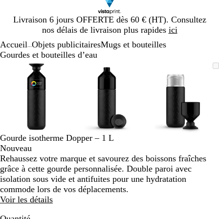
Diapositive
Livraison 6 jours OFFERTE dès 60 € (HT). Consultez
1
nos délais de livraison plus rapides
ici
sur
Accueil
Objets publicitaires
Mugs et bouteilles
1
...
Gourdes et bouteilles d’eau
Diapositive
Image
Zoom
Utilisez
Cliquez
Image
Zoom
Utilisez
Cliquez
Image
Zoom
Utilisez
Cliquez
1
zoomable
au
les
pour
zoomable
au
les
pour
zoomable
au
les
pour
sur
minimum
touches
développer
minimum
touches
développer
minimum
touches
développe
3
plus
plus
plus
et
et
et
moins
moins
moins
pour
pour
pour
zoomer
zoomer
zoomer
Gourde isotherme Dopper – 1 L
et
et
et
Nouveau
les
les
les
Rehaussez votre marque et savourez des boissons fraîches
touches
touches
touches
grâce à cette gourde personnalisée. Double paroi avec
fléchées
fléchées
fléchées
isolation sous vide et antifuites pour une hydratation
pour
pour
pour
commode lors de vos déplacements.
faire
faire
faire
Voir les détails
défiler
défiler
défiler
Quantité