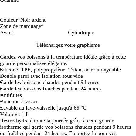
Couleur
*
Noir ardent
N
B
Zone de marquage
*
o
l
Avant
Cylindrique
i
e
Téléchargez votre graphisme
r
u
a
o
Gardez vos boissons à la température idéale grâce à cette
r
c
gourde personnalisée élégante.
d
é
Silicone, TPE, polypropylène, Tritan, acier inoxydable
e
a
Double paroi avec isolation sous vide
n
n
Garde les boissons chaudes pendant 9 heures
t
Garde les boissons fraîches pendant 24 heures
Antifuites
Bouchon à visser
Lavable au lave-vaisselle jusqu'à 65 °C
Volume : 1 L
Restez hydraté toute la journée grâce à cette gourde
isotherme qui garde vos boissons chaudes pendant 9 heures
ou fraîches pendant 24 heures. Emportez-la pour vos