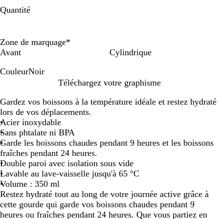
Quantité
Zone de marquage
*
Avant
Cylindrique
Couleur
Noir
N
Téléchargez votre graphisme
o
Gardez vos boissons à la température idéale et restez hydraté
i
lors de vos déplacements.
r
Acier inoxydable
Sans phtalate ni BPA
Garde les boissons chaudes pendant 9 heures et les boissons
fraîches pendant 24 heures.
Double paroi avec isolation sous vide
Lavable au lave-vaisselle jusqu'à 65 °C
Volume : 350 ml
Restez hydraté tout au long de votre journée active grâce à
cette gourde qui garde vos boissons chaudes pendant 9
heures ou fraîches pendant 24 heures. Que vous partiez en