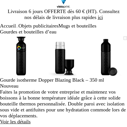
Diapositive
Livraison 6 jours OFFERTE dès 60 € (HT). Consultez
1
nos délais de livraison plus rapides
ici
sur
Accueil
Objets publicitaires
Mugs et bouteilles
1
...
Gourdes et bouteilles d’eau
Diapositive
Image
Zoom
Utilisez
Cliquez
Image
Zoom
Utilisez
Cliquez
Image
Zoom
Utilisez
Cliquez
1
zoomable
au
les
pour
zoomable
au
les
pour
zoomable
au
les
pour
sur
minimum
touches
développer
minimum
touches
développer
minimum
touches
développe
3
plus
plus
plus
et
et
et
moins
moins
moins
pour
pour
pour
zoomer
zoomer
zoomer
Gourde isotherme Dopper Blazing Black – 350 ml
et
et
et
Nouveau
les
les
les
Faites la promotion de votre entreprise et maintenez vos
touches
touches
touches
boissons à la bonne température idéale grâce à cette solide
fléchées
fléchées
fléchées
bouteille thermos personnalisée. Double paroi avec isolation
pour
pour
pour
sous vide et antifuites pour une hydratation commode lors de
faire
faire
faire
vos déplacements.
défiler
défiler
défiler
Voir les détails