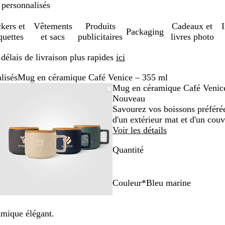
 personnalisés
ckers et
Vêtements
Produits
Cadeaux et
Packaging
quettes
et sacs
publicitaires
livres photo
élais de livraison plus rapides
ici
lisés
Mug en céramique Café Venice – 355 ml
Image
Zoom
Utilisez
Cliquez
Mug en céramique Café Venic
zoomable
au
les
pour
Nouveau
minimum
touches
développer
Savourez vos boissons préféré
plus
d'un extérieur mat et d'un cou
et
Voir les détails
moins
Quantité
pour
zoomer
et
les
Couleur
*
Bleu marine
touches
B
V
N
C
fléchées
l
e
o
r
amique élégant.
pour
e
r
i
è
faire
u
t
r
m