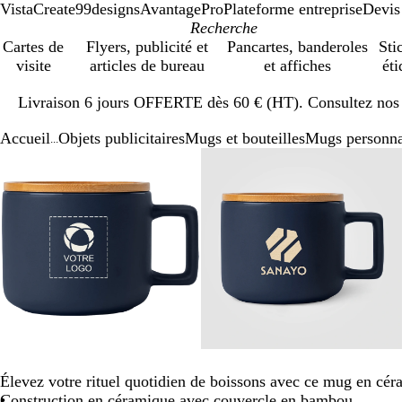
VistaCreate
99designs
AvantagePro
Plateforme entreprise
Devis
Cartes de
Flyers, publicité et
Pancartes, banderoles
Sti
visite
articles de bureau
et affiches
éti
Diapositive
Livraison 6 jours OFFERTE dès 60 € (HT). Consultez nos d
1
sur
Accueil
Objets publicitaires
Mugs et bouteilles
Mugs personna
1
...
Diapositive
Image
Zoom
Utilisez
Cliquez
Image
Zoom
Utilisez
Cliquez
1
zoomable
au
les
pour
zoomable
au
les
pour
sur
minimum
touches
développer
minimum
touches
développer
3
plus
plus
et
et
moins
moins
pour
pour
zoomer
zoomer
et
et
les
les
touches
touches
fléchées
fléchées
Élevez votre rituel quotidien de boissons avec ce mug en cér
pour
pour
Construction en céramique avec couvercle en bambou
faire
faire