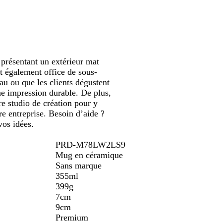
défiler
m
e
a
r
i
n
présentant un extérieur mat
e
t également office de sous-
au ou que les clients dégustent
une impression durable. De plus,
re studio de création pour y
re entreprise. Besoin d’aide ?
vos idées.
PRD-M78LW2LS9
Mug en céramique
Sans marque
355ml
399g
7cm
9cm
Premium