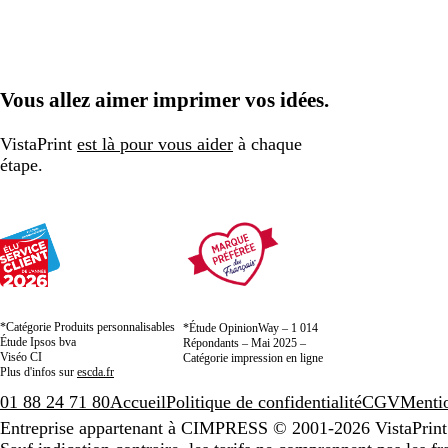
Vous allez aimer imprimer vos idées.
VistaPrint
est là pour vous aider
à chaque
étape.
*Catégorie Produits personnalisables
*Étude OpinionWay – 1 014
Étude Ipsos bva
Répondants – Mai 2025 –
Viséo CI
Catégorie impression en ligne
Plus d'infos sur
escda.fr
01 88 24 71 80
Accueil
Politique de confidentialité
CGV
Mentio
Entreprise appartenant à CIMPRESS
© 2001-2026 VistaPrint.