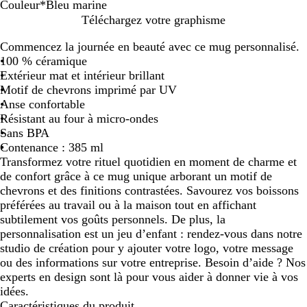
Couleur
*
Bleu marine
B
G
C
Téléchargez votre graphisme
l
r
r
Commencez la journée en beauté avec ce mug personnalisé.
e
i
è
100 % céramique
u
s
m
Extérieur mat et intérieur brillant
m
e
Motif de chevrons imprimé par UV
a
Anse confortable
r
Résistant au four à micro-ondes
i
Sans BPA
n
Contenance : 385 ml
e
Transformez votre rituel quotidien en moment de charme et
de confort grâce à ce mug unique arborant un motif de
chevrons et des finitions contrastées. Savourez vos boissons
préférées au travail ou à la maison tout en affichant
subtilement vos goûts personnels. De plus, la
personnalisation est un jeu d’enfant : rendez-vous dans notre
studio de création pour y ajouter votre logo, votre message
ou des informations sur votre entreprise. Besoin d’aide ? Nos
experts en design sont là pour vous aider à donner vie à vos
idées.
Caractéristiques du produit