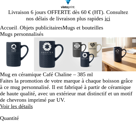
Diapositive
Livraison 6 jours OFFERTE dès 60 € (HT). Consultez
1
nos délais de livraison plus rapides
ici
sur
Accueil
Objets publicitaires
Mugs et bouteilles
1
...
Mugs personnalisés
Diapositive
Image
Zoom
Utilisez
Cliquez
Image
Zoom
Utilisez
Cliquez
Image
Zoom
Utilisez
Cliquez
Image
Zoom
Utilisez
Cliquez
1
zoomable
au
les
pour
zoomable
au
les
pour
zoomable
au
les
pour
zoomab
au
les
pour
sur
minimum
touches
développer
minimum
touches
développer
minimum
touches
développer
minim
touches
dévelop
4
plus
plus
plus
plus
et
et
et
et
moins
moins
moins
moins
Mug en céramique Café Chaline – 385 ml
pour
pour
pour
pour
Faites la promotion de votre marque à chaque boisson grâce
zoomer
zoomer
zoomer
zoomer
à ce mug personnalisé. Il est fabriqué à partir de céramique
et
et
et
et
de haute qualité, avec un extérieur mat distinctif et un motif
les
les
les
les
de chevrons imprimé par UV.
touches
touches
touches
touches
Voir les détails
fléchées
fléchées
fléchées
fléchée
pour
pour
pour
pour
Quantité
faire
faire
faire
faire
défiler
défiler
défiler
défiler