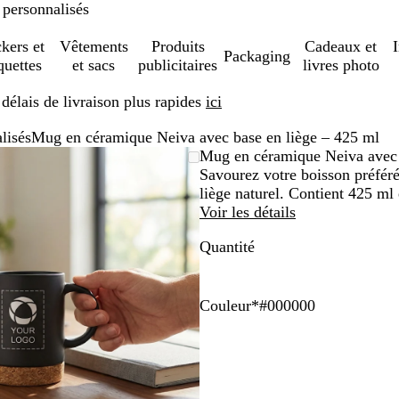
 personnalisés
ckers et
Vêtements
Produits
Cadeaux et
Packaging
quettes
et sacs
publicitaires
livres photo
élais de livraison plus rapides
ici
lisés
Mug en céramique Neiva avec base en liège – 425 ml
Image
Zoom
Utilisez
Cliquez
Mug en céramique Neiva avec 
zoomable
au
les
pour
Savourez votre boisson préfér
minimum
touches
développer
liège naturel. Contient 425 ml 
plus
Voir les détails
et
Quantité
moins
pour
zoomer
et
Couleur
*
#000000
les
#
B
G
touches
0
l
r
fléchées
0
a
i
pour
0
n
s
faire
0
c