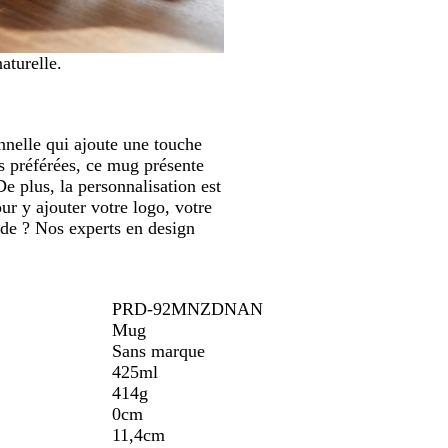
défiler
0
0
aturelle.
nnelle qui ajoute une touche
s préférées, ce mug présente
De plus, la personnalisation est
ur y ajouter votre logo, votre
ide ? Nos experts en design
PRD-92MNZDNAN
Mug
Sans marque
425ml
414g
0cm
11,4cm