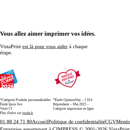
Vous allez aimer imprimer vos idées.
VistaPrint
est là pour vous aider
à chaque
étape.
*Catégorie Produits personnalisables
*Étude OpinionWay – 1 014
Étude Ipsos bva
Répondants – Mai 2025 –
Viséo CI
Catégorie impression en ligne
Plus d'infos sur
escda.fr
01 88 24 71 80
Accueil
Politique de confidentialité
CGV
Mentio
Entreprise appartenant à CIMPRESS
© 2001-2026 VistaPrint.