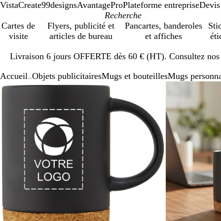
VistaCreate
99designs
AvantagePro
Plateforme entreprise
Devis
Cartes de
Flyers, publicité et
Pancartes, banderoles
Sti
visite
articles de bureau
et affiches
éti
Diapositive
Livraison 6 jours OFFERTE dès 60 € (HT). Consultez nos d
1
sur
Accueil
Objets publicitaires
Mugs et bouteilles
Mugs personna
1
...
Diapositive
Image
Zoom
Utilisez
Cliquez
1
zoomable
au
les
pour
sur
minimum
touches
développer
2
plus
et
moins
pour
zoomer
et
les
touches
fléchées
pour
faire