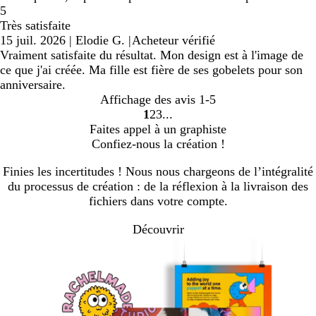
5
Très satisfaite
15 juil. 2026
|
Elodie G.
|
Acheteur vérifié
Vraiment satisfaite du résultat. Mon design est à l'image de
ce que j'ai créée. Ma fille est fière de ses gobelets pour son
anniversaire.
Affichage des avis
1-5
1
2
3
Accéder
Accéder
Accéder
Faites appel à un graphiste
à
à
à
Confiez-nous la création !
la
la
la
page
page
page
Finies les incertitudes ! Nous nous chargeons de l’intégralité
du processus de création : de la réflexion à la livraison des
fichiers dans votre compte.
Découvrir