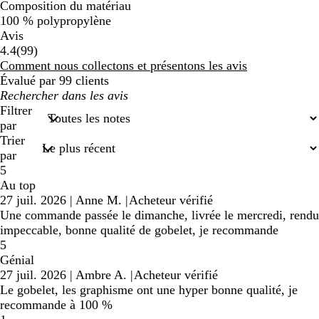
Composition du matériau
100 % polypropylène
Avis
99
4.4
(
99
)
avis
Comment nous collectons et présentons les avis
Évalué par 99 clients
Mes
recherches
Filtrer
saisies
par
Trier
par
5
Au top
27 juil. 2026
|
Anne M.
|
Acheteur vérifié
Une commande passée le dimanche, livrée le mercredi, rendu
impeccable, bonne qualité de gobelet, je recommande
5
Génial
27 juil. 2026
|
Ambre A.
|
Acheteur vérifié
Le gobelet, les graphisme ont une hyper bonne qualité, je
recommande à 100 %