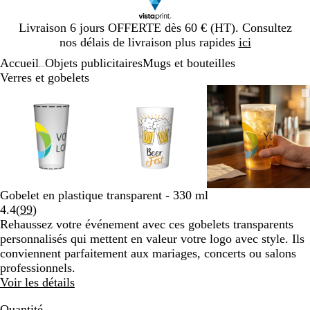
Diapositive
Livraison 6 jours OFFERTE dès 60 € (HT). Consultez
1
nos délais de livraison plus rapides
ici
sur
Accueil
Objets publicitaires
Mugs et bouteilles
1
...
Verres et gobelets
Diapositive
Image
Zoom
Utilisez
Cliquez
Image
Zoom
Utilisez
Cliquez
Image
Zoom
Utilisez
Cliquez
1
zoomable
au
les
pour
zoomable
au
les
pour
zoomable
au
les
pour
sur
minimum
touches
développer
minimum
touches
développer
minimum
touches
développe
3
plus
plus
plus
et
et
et
moins
moins
moins
pour
pour
pour
zoomer
zoomer
zoomer
Gobelet en plastique transparent - 330 ml
et
et
et
Lire
4.4
(
99
)
les
les
les
les
Rehaussez votre événement avec ces gobelets transparents
touches
touches
touches
99
personnalisés qui mettent en valeur votre logo avec style. Ils
fléchées
fléchées
fléchées
avis
conviennent parfaitement aux mariages, concerts ou salons
pour
pour
pour
professionnels.
faire
faire
faire
Voir les détails
défiler
défiler
défiler
Quantité