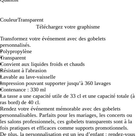
Couleur
Transparent
T
Téléchargez votre graphisme
r
Transformez votre événement avec des gobelets
a
personnalisés.
n
Polypropylène
s
Transparent
p
Convient aux liquides froids et chauds
a
Résistant à l'abrasion
r
Lavable au lave-vaisselle
e
Impression pouvant supporter jusqu’à 360 lavages
n
Contenance : 330 ml
t
La tasse a une capacité utile de 33 cl et une capacité totale (à
ras bord) de 40 cl.
Rendez votre événement mémorable avec des gobelets
personnalisables. Parfaits pour les mariages, les concerts ou
les salons professionnels, ces gobelets transparents sont à la
fois pratiques et efficaces comme supports promotionnels.
De plus, la personnalisation est un jeu d’enfant : rendez-vous