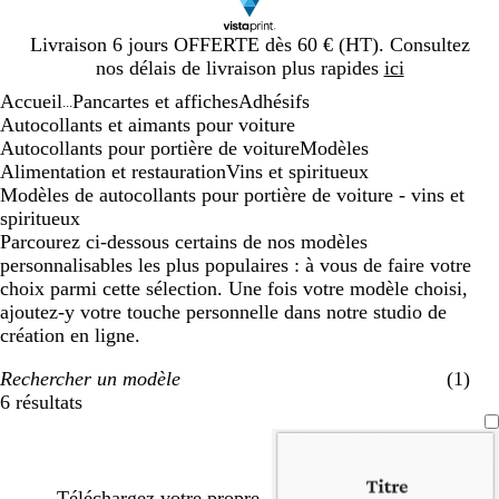
Diapositive
Livraison 6 jours OFFERTE dès 60 € (HT). Consultez
1
nos délais de livraison plus rapides
ici
sur
Accueil
Pancartes et affiches
Adhésifs
1
...
Autocollants et aimants pour voiture
Autocollants pour portière de voiture
Modèles
Alimentation et restauration
Vins et spiritueux
Modèles de autocollants pour portière de voiture - vins et
spiritueux
Parcourez ci-dessous certains de nos modèles
personnalisables les plus populaires : à vous de faire votre
choix parmi cette sélection. Une fois votre modèle choisi,
ajoutez-y votre touche personnelle dans notre studio de
création en ligne.
Rechercher un modèle
(1)
6 résultats
Filtres
Téléchargez votre propre