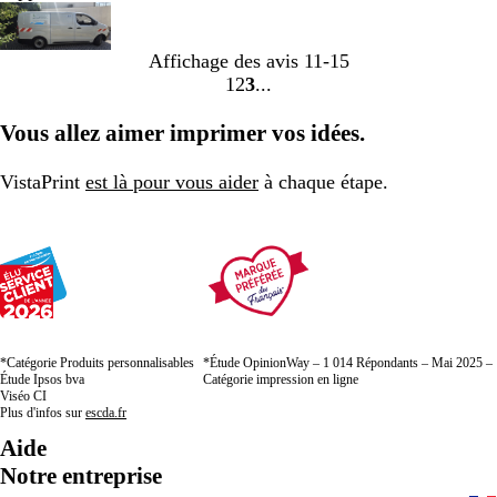
Affichage des avis
11-15
1
2
3
Accéder
Accéder
Accéder
à
à
à
Vous allez aimer imprimer vos idées.
la
la
la
page
page
page
VistaPrint
est là pour vous aider
à chaque étape.
*Catégorie Produits personnalisables
*Étude OpinionWay – 1 014 Répondants – Mai 2025 –
Étude Ipsos bva
Catégorie impression en ligne
Viséo CI
Plus d'infos sur
escda.fr
Aide
Notre entreprise