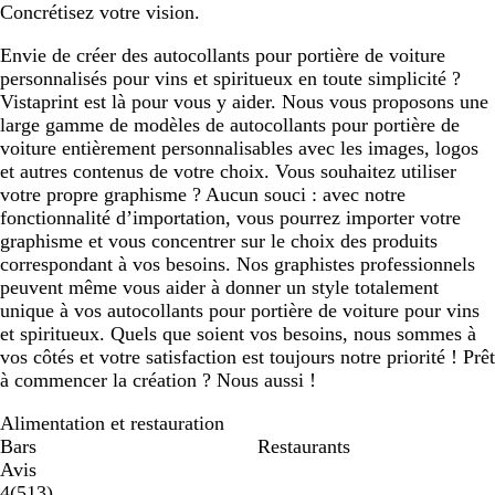
Concrétisez votre vision.
n
f
r
c
o
ê
Envie de créer des autocollants pour portière de voiture
é
n
t
personnalisés pour vins et spiritueux en toute simplicité ?
c
Vistaprint est là pour vous y aider. Nous vous proposons une
é
large gamme de modèles de autocollants pour portière de
voiture entièrement personnalisables avec les images, logos
et autres contenus de votre choix. Vous souhaitez utiliser
votre propre graphisme ? Aucun souci : avec notre
fonctionnalité d’importation, vous pourrez importer votre
graphisme et vous concentrer sur le choix des produits
correspondant à vos besoins. Nos graphistes professionnels
peuvent même vous aider à donner un style totalement
unique à vos autocollants pour portière de voiture pour vins
et spiritueux. Quels que soient vos besoins, nous sommes à
vos côtés et votre satisfaction est toujours notre priorité ! Prêt
à commencer la création ? Nous aussi !
Alimentation et restauration
Bars
Restaurants
Avis
513
4
(
513
)