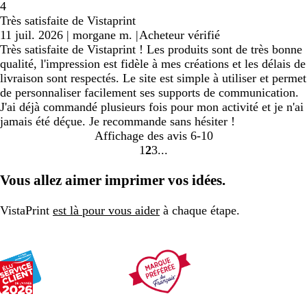
4
Très satisfaite de Vistaprint
11 juil. 2026
|
morgane m.
|
Acheteur vérifié
Très satisfaite de Vistaprint ! Les produits sont de très bonne
qualité, l'impression est fidèle à mes créations et les délais de
livraison sont respectés. Le site est simple à utiliser et permet
de personnaliser facilement ses supports de communication.
J'ai déjà commandé plusieurs fois pour mon activité et je n'ai
jamais été déçue. Je recommande sans hésiter !
Affichage des avis
6-10
1
2
3
Accéder
Accéder
Accéder
à
à
à
Vous allez aimer imprimer vos idées.
la
la
la
page
page
page
VistaPrint
est là pour vous aider
à chaque étape.