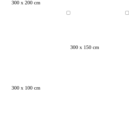
d
300 x 200 cm
Chargement
Chargement
300 x 150 cm
v
v
s
300 x 100 cm
i
e
a
Chargement
Chargement
o
r
u
l
t
m
e
f
o
t
o
n
f
r