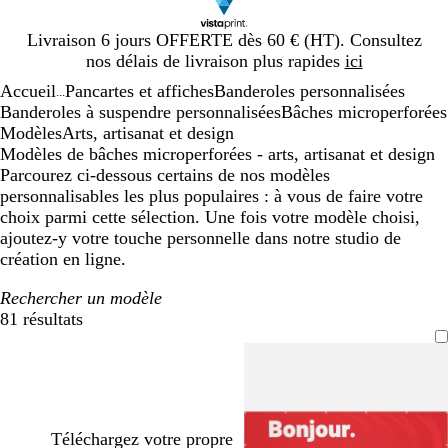
Diapositive
Livraison 6 jours OFFERTE dès 60 € (HT). Consultez
1
nos délais de livraison plus rapides
ici
sur
Accueil
Pancartes et affiches
Banderoles personnalisées
1
...
Banderoles à suspendre personnalisées
Bâches microperforées
Modèles
Arts, artisanat et design
Modèles de bâches microperforées - arts, artisanat et design
Parcourez ci-dessous certains de nos modèles
personnalisables les plus populaires : à vous de faire votre
choix parmi cette sélection. Une fois votre modèle choisi,
ajoutez-y votre touche personnelle dans notre studio de
création en ligne.
Rechercher un modèle
81 résultats
Filtres
Téléchargez votre propre