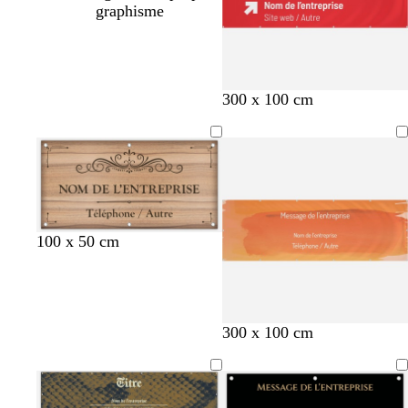
graphisme
r
b
j
r
v
300 x 100 cm
o
l
a
o
e
u
e
u
s
r
g
u
n
e
t
e
e
100 x 50 cm
t
é
r
300 x 100 cm
e
m
o
r
e
u
r
r
g