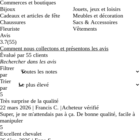
Commerces et boutiques
Bijoux
Jouets, jeux et loisirs
Cadeaux et articles de fête
Meubles et décoration
Chaussures
Sacs & Accessoires
Fleuriste
Vêtements
Avis
55
3.7
(
55
)
avis
Comment nous collectons et présentons les avis
Évalué par 55 clients
Mes
recherches
Filtrer
saisies
par
Trier
par
5
Très surprise de la qualité
22 mars 2026
|
Francis C.
|
Acheteur vérifié
Super, je ne m'attendais pas à ça. De bonne qualité, facile à
manipuler
5
Excellent chevalet