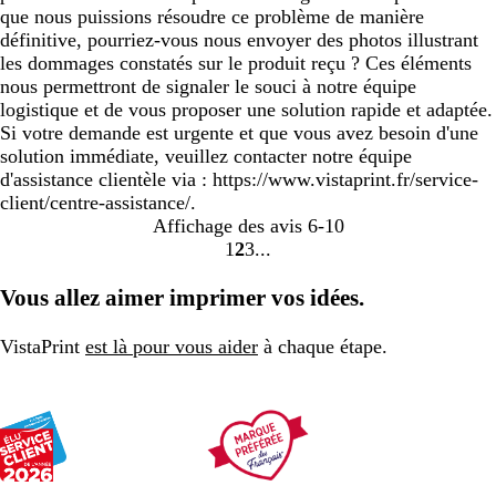
que nous puissions résoudre ce problème de manière
définitive, pourriez-vous nous envoyer des photos illustrant
les dommages constatés sur le produit reçu ? Ces éléments
nous permettront de signaler le souci à notre équipe
logistique et de vous proposer une solution rapide et adaptée.
Si votre demande est urgente et que vous avez besoin d'une
solution immédiate, veuillez contacter notre équipe
d'assistance clientèle via : https://www.vistaprint.fr/service-
client/centre-assistance/.
Affichage des avis
6-10
1
2
3
Accéder
Accéder
Accéder
à
à
à
Vous allez aimer imprimer vos idées.
la
la
la
page
page
page
VistaPrint
est là pour vous aider
à chaque étape.