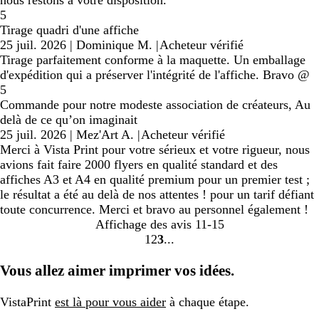
nous restons à votre disposition.
5
Tirage quadri d'une affiche
25 juil. 2026
|
Dominique M.
|
Acheteur vérifié
Tirage parfaitement conforme à la maquette. Un emballage
d'expédition qui a préserver l'intégrité de l'affiche. Bravo @
5
Commande pour notre modeste association de créateurs, Au
delà de ce qu’on imaginait
25 juil. 2026
|
Mez'Art A.
|
Acheteur vérifié
Merci à Vista Print pour votre sérieux et votre rigueur, nous
avions fait faire 2000 flyers en qualité standard et des
affiches A3 et A4 en qualité premium pour un premier test ;
le résultat a été au delà de nos attentes ! pour un tarif défiant
toute concurrence. Merci et bravo au personnel également !
Affichage des avis
11-15
1
2
3
Accéder
Accéder
Accéder
à
à
à
Vous allez aimer imprimer vos idées.
la
la
la
page
page
page
VistaPrint
est là pour vous aider
à chaque étape.