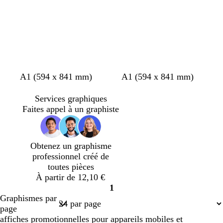
i
o
a
i
c
c
r
n
r
r
é
é
c
d
é
v
g
n
l
d
n
a
v
m
b
A1 (594 x 841 mm)
A1 (594 x 841 mm)
e
r
o
i
o
o
c
i
a
l
r
i
i
l
r
i
i
o
u
e
Services graphiques
t
s
r
a
é
r
e
l
v
u
Faites appel à un graphiste
f
c
s
r
e
e
c
o
l
t
a
r
a
f
n
Obtenez un graphisme
ê
i
o
a
professionnel créé de
t
r
n
r
toutes pièces
c
d
À partir de 12,10 €
é
1
Page
Graphismes par
1
page
affiches promotionnelles pour appareils mobiles et