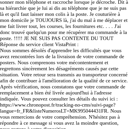
sonner mon téléphone et raccroche lorsque je décroche. Dit à
sa hiérarchie que je lui ai dis au téléphone que je ne suis pas
là et qu'il faut laisser mon colis à la poste. Je couturière à
mon domicile je TOUJOURS là, j'ai du mal à me déplacer et
me fait livrer tout, les courses, les fournitures etc. . . . J'ai
donc trouvé quelqu'un pour me récupérer ma commande à la
poste. !!!!! JE NE SUIS PAS CONTENTE DU TOUT
Réponse du service client VistaPrint :
Nous sommes désolés d'apprendre les difficultés que vous
avez rencontrées lors de la livraison de votre commande de
posters. Nous comprenons votre mécontentement et
regrettons sincèrement les désagréments causés par cette
situation. Votre retour sera transmis au transporteur concerné
afin de contribuer à l'amélioration de la qualité de ce service.
Après vérification, nous constatons que votre commande de
remplacement a bien été livrée aujourd'hui à l'adresse
indiquée. Vous pouvez consulter les détails du suivi ici :
https://www.chronopost.fr/tracking-no-cms/suivi-page?
langue=fr_FR&listeNumerosLT=MK995044431FR. Nous
vous remercions de votre compréhension. N'hésitez pas à
répondre à ce message si vous avez la moindre question,