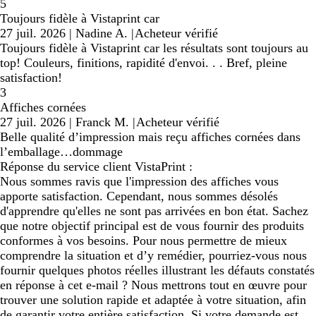
5
Toujours fidèle à Vistaprint car
27 juil. 2026
|
Nadine A.
|
Acheteur vérifié
Toujours fidèle à Vistaprint car les résultats sont toujours au
top! Couleurs, finitions, rapidité d'envoi. . . Bref, pleine
satisfaction!
3
Affiches cornées
27 juil. 2026
|
Franck M.
|
Acheteur vérifié
Belle qualité d’impression mais reçu affiches cornées dans
l’emballage…dommage
Réponse du service client VistaPrint :
Nous sommes ravis que l'impression des affiches vous
apporte satisfaction. Cependant, nous sommes désolés
d'apprendre qu'elles ne sont pas arrivées en bon état. Sachez
que notre objectif principal est de vous fournir des produits
conformes à vos besoins. Pour nous permettre de mieux
comprendre la situation et d’y remédier, pourriez-vous nous
fournir quelques photos réelles illustrant les défauts constatés
en réponse à cet e-mail ? Nous mettrons tout en œuvre pour
trouver une solution rapide et adaptée à votre situation, afin
de garantir votre entière satisfaction. Si votre demande est