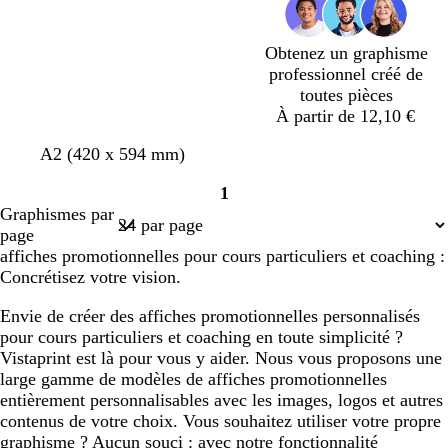
c
c
ê
x
é
é
t
Obtenez un graphisme
professionnel créé de
toutes pièces
À partir de 12,10 €
g
b
v
v
s
A2 (420 x 594 mm)
r
l
i
e
a
1
i
e
o
r
u
Page
Graphismes par
s
u
l
t
m
1
page
c
e
o
o
affiches promotionnelles pour cours particuliers et coaching :
a
t
l
n
Concrétisez votre vision.
n
f
i
a
o
v
Envie de créer des affiches promotionnelles personnalisés
r
n
e
pour cours particuliers et coaching en toute simplicité ?
d
c
Vistaprint est là pour vous y aider. Nous vous proposons une
é
large gamme de modèles de affiches promotionnelles
entièrement personnalisables avec les images, logos et autres
contenus de votre choix. Vous souhaitez utiliser votre propre
graphisme ? Aucun souci : avec notre fonctionnalité