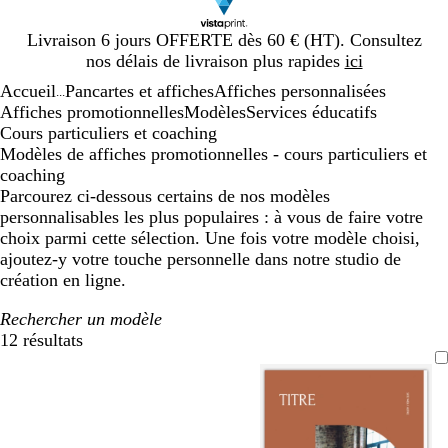
Diapositive
Livraison 6 jours OFFERTE dès 60 € (HT). Consultez
1
nos délais de livraison plus rapides
ici
sur
Accueil
Pancartes et affiches
Affiches personnalisées
1
...
Affiches promotionnelles
Modèles
Services éducatifs
Cours particuliers et coaching
Modèles de affiches promotionnelles - cours particuliers et
coaching
Parcourez ci-dessous certains de nos modèles
personnalisables les plus populaires : à vous de faire votre
choix parmi cette sélection. Une fois votre modèle choisi,
ajoutez-y votre touche personnelle dans notre studio de
création en ligne.
Rechercher un modèle
12 résultats
Filtres