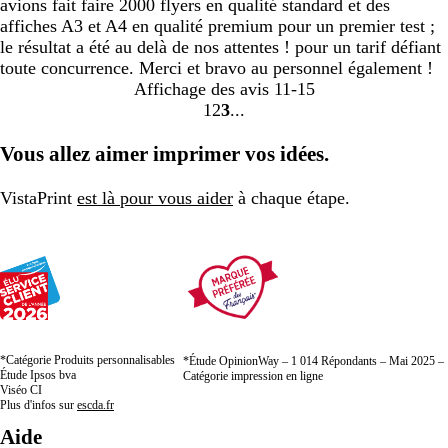
avions fait faire 2000 flyers en qualité standard et des
affiches A3 et A4 en qualité premium pour un premier test ;
le résultat a été au delà de nos attentes ! pour un tarif défiant
toute concurrence. Merci et bravo au personnel également !
Affichage des avis
11-15
1
2
3
Accéder
Accéder
Accéder
à
à
à
Vous allez aimer imprimer vos idées.
la
la
la
page
page
page
VistaPrint
est là pour vous aider
à chaque étape.
*Catégorie Produits personnalisables
*Étude OpinionWay – 1 014 Répondants – Mai 2025 –
Étude Ipsos bva
Catégorie impression en ligne
Viséo CI
Plus d'infos sur
escda.fr
Aide