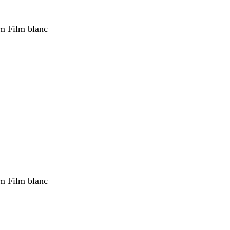
m Film blanc
nt
m Film blanc
nt