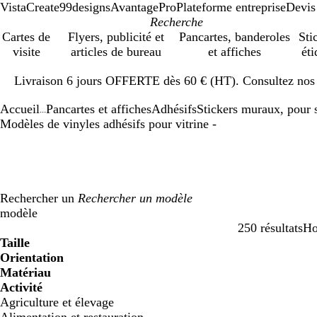
VistaCreate
99designs
AvantagePro
Plateforme entreprise
Devis
Cartes de
Flyers, publicité et
Pancartes, banderoles
Sti
visite
articles de bureau
et affiches
éti
Diapositive
Livraison 6 jours OFFERTE dès 60 € (HT). Consultez nos d
1
sur
Accueil
Pancartes et affiches
Adhésifs
Stickers muraux, pour s
1
...
Modèles de vinyles adhésifs pour vitrine -
Rechercher un
modèle
250 résultats
Ho
Filtres
Taille
Orientation
Matériau
Activité
Agriculture et élevage