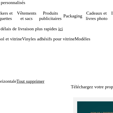
 personnalisés
ckers et
Vêtements
Produits
Cadeaux et
Packaging
quettes
et sacs
publicitaires
livres photo
élais de livraison plus rapides
ici
ol et vitrine
Vinyles adhésifs pour vitrine
Modèles
rizontale
Tout supprimer
Téléchargez votre pro