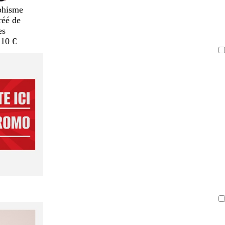
phisme
réé de
es
,10 €