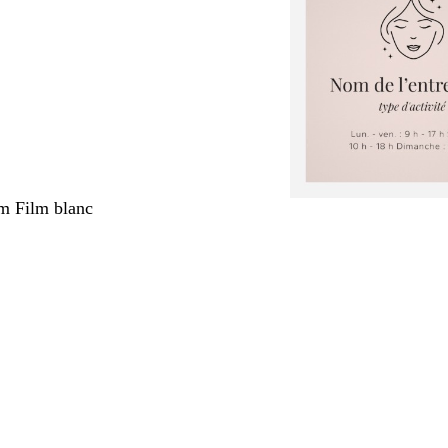
m Film blanc
nt