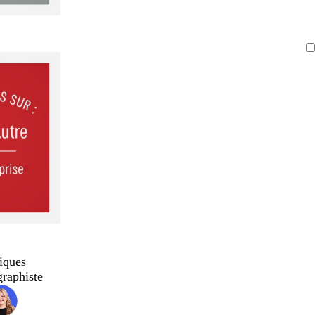
iques
graphiste