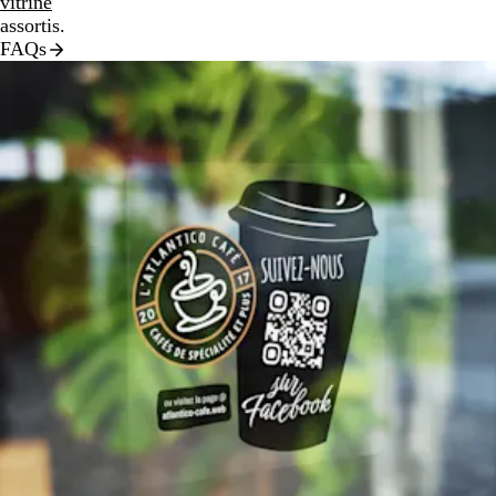
vitrine
assortis.
FAQs