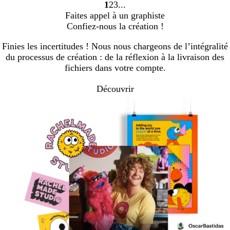
1
2
3
Accéder
Accéder
Accéder
Faites appel à un graphiste
à
à
à
Confiez-nous la création !
la
la
la
page
page
page
Finies les incertitudes ! Nous nous chargeons de l’intégralité
du processus de création : de la réflexion à la livraison des
fichiers dans votre compte.
Découvrir