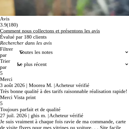
Avis
180
3.9
(
180
)
avis
Comment nous collectons et présentons les avis
Évalué par 180 clients
Mes
recherches
Filtrer
saisies
par
Trier
par
5
Merci
3 août 2026
|
Moorea M.
|
Acheteur vérifié
Très bonne qualité à des tarifs raisonnable réalisation rapide!
Merci Vista print
5
Toujours parfait et de qualité
27 juil. 2026
|
ghis m.
|
Acheteur vérifié
Je suis vraiment à chaque fois ravie de ma commande, carte
de visite flyers pour mes vitrines ou voiture. . . Site facile