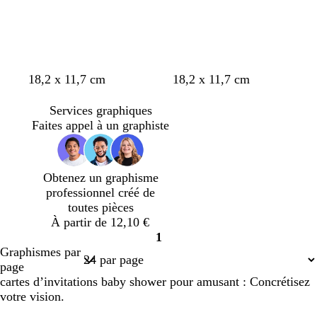
b
b
c
g
b
g
c
b
b
b
b
b
18,2 x 11,7 cm
18,2 x 11,7 cm
l
l
r
r
l
r
r
l
l
l
l
l
a
a
è
i
a
i
è
a
a
a
a
a
Services graphiques
n
n
m
s
n
s
m
n
n
n
n
n
Faites appel à un graphiste
c
c
e
c
c
c
e
c
c
c
c
c
l
l
a
a
Obtenez un graphisme
i
i
professionnel créé de
r
r
toutes pièces
À partir de 12,10 €
1
Page
Graphismes par
1
page
cartes d’invitations baby shower pour amusant : Concrétisez
votre vision.