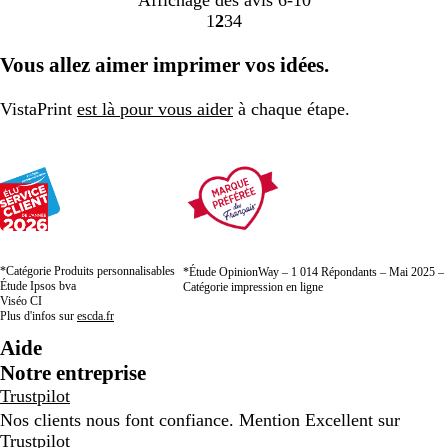
Affichage des avis
6-10
1
2
3
4
Accéder
Accéder
Accéder
Accéder
à
à
à
à
Vous allez aimer imprimer vos idées.
la
la
la
la
page
page
page
page
VistaPrint
est là pour vous aider
à chaque étape.
*Catégorie Produits personnalisables
*Étude OpinionWay – 1 014 Répondants – Mai 2025 –
Étude Ipsos bva
Catégorie impression en ligne
Viséo CI
Plus d'infos sur
escda.fr
Aide
Notre entreprise
Trustpilot
Nos clients nous font confiance. Mention Excellent sur
Trustpilot