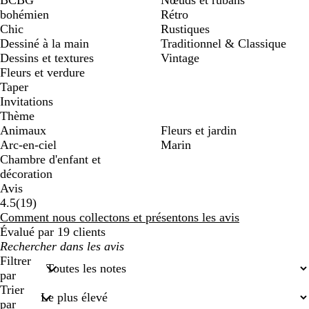
BCBG
Nœuds et rubans
bohémien
Rétro
Chic
Rustiques
Dessiné à la main
Traditionnel & Classique
Dessins et textures
Vintage
Fleurs et verdure
Taper
Invitations
Thème
Animaux
Fleurs et jardin
Arc-en-ciel
Marin
Chambre d'enfant et
décoration
Avis
19
4.5
(
19
)
avis
Comment nous collectons et présentons les avis
Évalué par 19 clients
Mes
recherches
Filtrer
saisies
par
Trier
par