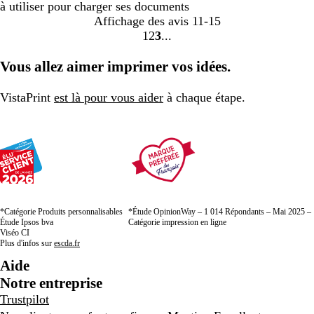
à utiliser pour charger ses documents
Affichage des avis
11-15
1
2
3
Accéder
Accéder
Accéder
à
à
à
Vous allez aimer imprimer vos idées.
la
la
la
page
page
page
VistaPrint
est là pour vous aider
à chaque étape.
*Catégorie Produits personnalisables
*Étude OpinionWay – 1 014 Répondants – Mai 2025 –
Étude Ipsos bva
Catégorie impression en ligne
Viséo CI
Plus d'infos sur
escda.fr
Aide
Notre entreprise
Trustpilot