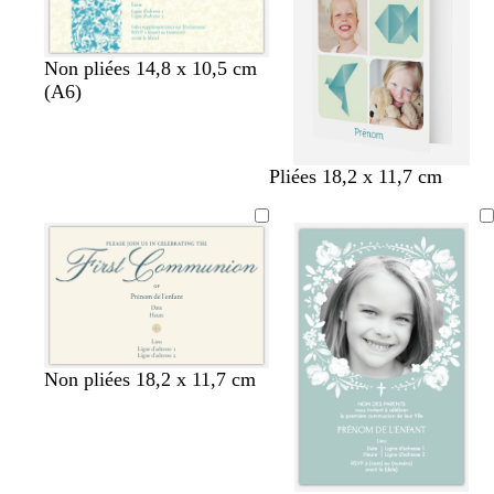
s
a
e
u
c
c
c
Non pliées 14,8 x 10,5 cm
r
r
r
(A6)
è
è
è
m
m
m
e
e
e
b
b
b
b
b
b
Pliées 18,2 x 11,7 cm
l
l
l
l
l
l
a
a
a
a
a
a
n
n
n
n
n
n
c
c
c
c
c
c
Non pliées 18,2 x 11,7 cm