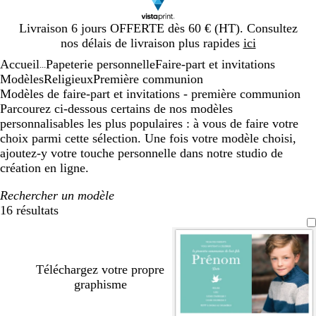
Diapositive
Livraison 6 jours OFFERTE dès 60 € (HT). Consultez
1
nos délais de livraison plus rapides
ici
sur
Accueil
Papeterie personnelle
Faire-part et invitations
1
...
Modèles
Religieux
Première communion
Modèles de faire-part et invitations - première communion
Parcourez ci-dessous certains de nos modèles
personnalisables les plus populaires : à vous de faire votre
choix parmi cette sélection. Une fois votre modèle choisi,
ajoutez-y votre touche personnelle dans notre studio de
création en ligne.
Rechercher un modèle
16 résultats
Filtres
Téléchargez votre propre
graphisme