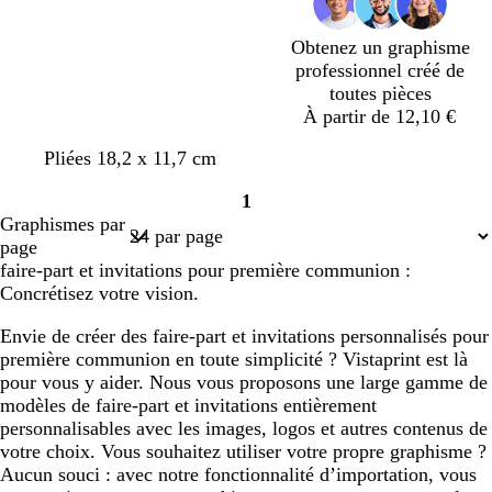
é
r
e
Obtenez un graphisme
professionnel créé de
toutes pièces
À partir de 12,10 €
a
r
b
b
p
b
Pliées 18,2 x 11,7 cm
c
o
l
l
o
l
1
i
s
e
e
u
e
Page
Graphismes par
e
e
u
u
r
u
1
page
r
c
c
p
c
faire-part et invitations pour première communion :
a
a
r
a
Concrétisez votre vision.
n
n
e
n
a
a
a
Envie de créer des faire-part et invitations personnalisés pour
r
r
r
première communion en toute simplicité ? Vistaprint est là
d
d
d
pour vous y aider. Nous vous proposons une large gamme de
modèles de faire-part et invitations entièrement
personnalisables avec les images, logos et autres contenus de
votre choix. Vous souhaitez utiliser votre propre graphisme ?
Aucun souci : avec notre fonctionnalité d’importation, vous