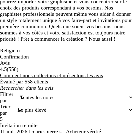
pourrez importer votre graphisme et vous concentrer sur le
choix des produits correspondant à vos besoins. Nos
graphistes professionnels peuvent même vous aider à donner
un style totalement unique à vos faire-part et invitations pour
première communion. Quels que soient vos besoins, nous
sommes à vos côtés et votre satisfaction est toujours notre
priorité ! Prêt à commencer la création ? Nous aussi !
Religieux
Confirmation
Avis
558
4.5
(
558
)
avis
Comment nous collectons et présentons les avis
Évalué par 558 clients
Mes
recherches
Filtrer
saisies
par
Trier
par
5
Invitation retraite
11 juil. 2026
|
marie-pierre s.
|
Acheteur vérifié