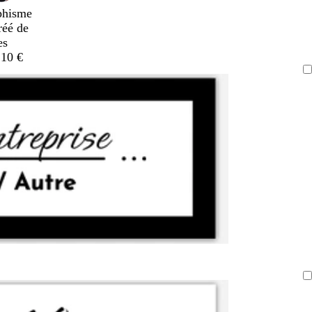
phisme
réé de
es
,10 €