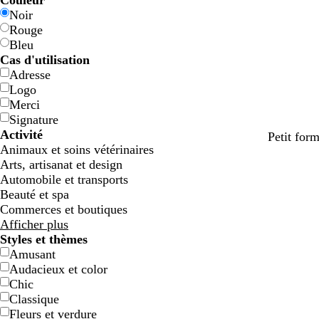
Couleur
Noir
Rouge
Bleu
Cas d'utilisation
Adresse
Logo
Merci
Signature
Activité
Petit for
Animaux et soins vétérinaires
Arts, artisanat et design
Automobile et transports
Beauté et spa
Commerces et boutiques
Afficher plus
Styles et thèmes
Amusant
Audacieux et color
Chic
Classique
Fleurs et verdure