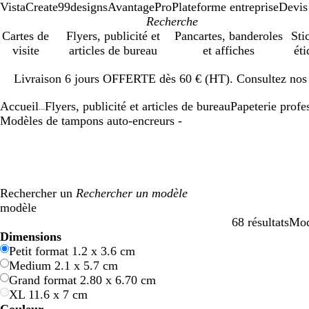
VistaCreate
99designs
AvantagePro
Plateforme entreprise
Devis
Cartes de
Flyers, publicité et
Pancartes, banderoles
Sti
visite
articles de bureau
et affiches
éti
Diapositive
Livraison 6 jours OFFERTE dès 60 € (HT). Consultez nos d
1
sur
Accueil
Flyers, publicité et articles de bureau
Papeterie profe
1
...
Modèles de tampons auto-encreurs -
Rechercher un
modèle
68 résultats
Mod
Filtres
Dimensions
Petit format 1.2 x 3.6 cm
Medium 2.1 x 5.7 cm
Grand format 2.80 x 6.70 cm
XL 11.6 x 7 cm