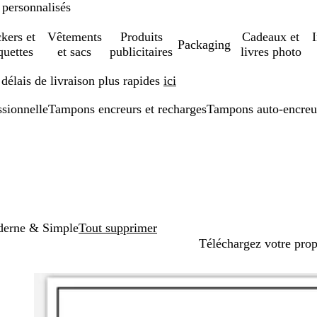
 personnalisés
ckers et
Vêtements
Produits
Cadeaux et
Packaging
quettes
et sacs
publicitaires
livres photo
élais de livraison plus rapides
ici
ssionnelle
Tampons encreurs et recharges
Tampons auto-encreu
erne & Simple
Tout supprimer
Téléchargez votre pro