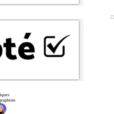
iques
graphiste