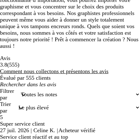
fonctionnalité d’importation, vous pourrez importer votre
graphisme et vous concentrer sur le choix des produits
correspondant à vos besoins. Nos graphistes professionnels
peuvent même vous aider à donner un style totalement
unique à vos tampons encreurs ronds. Quels que soient vos
besoins, nous sommes à vos côtés et votre satisfaction est
toujours notre priorité ! Prêt à commencer la création ? Nous
aussi !
Avis
555
3.8
(
555
)
avis
Comment nous collectons et présentons les avis
Évalué par 555 clients
Mes
recherches
Filtrer
saisies
par
Trier
par
5
Super service client
27 juil. 2026
|
Celine K.
|
Acheteur vérifié
Service client réactif et au top