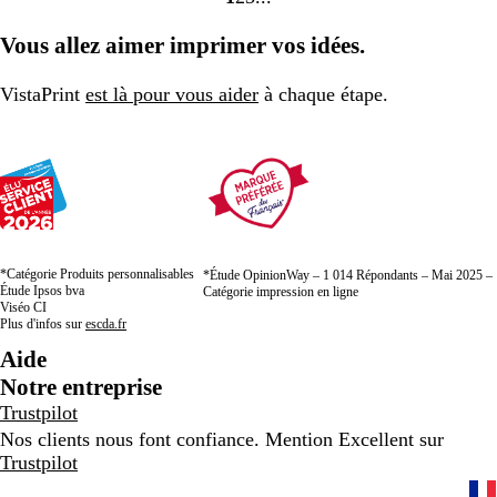
Accéder
Accéder
Accéder
à
à
à
Vous allez aimer imprimer vos idées.
la
la
la
page
page
page
VistaPrint
est là pour vous aider
à chaque étape.
*Catégorie Produits personnalisables
*Étude OpinionWay – 1 014 Répondants – Mai 2025 –
Étude Ipsos bva
Catégorie impression en ligne
Viséo CI
Plus d'infos sur
escda.fr
Aide
Notre entreprise
Trustpilot
Nos clients nous font confiance. Mention Excellent sur
Trustpilot