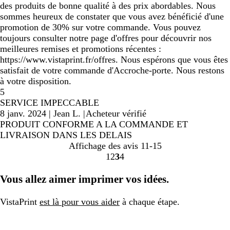
des produits de bonne qualité à des prix abordables. Nous
sommes heureux de constater que vous avez bénéficié d'une
promotion de 30% sur votre commande. Vous pouvez
toujours consulter notre page d'offres pour découvrir nos
meilleures remises et promotions récentes :
https://www.vistaprint.fr/offres. Nous espérons que vous êtes
satisfait de votre commande d'Accroche-porte. Nous restons
à votre disposition.
5
SERVICE IMPECCABLE
8 janv. 2024
|
Jean L.
|
Acheteur vérifié
PRODUIT CONFORME A LA COMMANDE ET
LIVRAISON DANS LES DELAIS
Affichage des avis
11-15
1
2
3
4
Accéder
Accéder
Accéder
Accéder
à
à
à
à
Vous allez aimer imprimer vos idées.
la
la
la
la
page
page
page
page
VistaPrint
est là pour vous aider
à chaque étape.