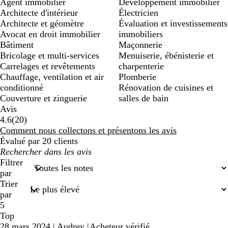
Agent immobilier
Développement immobilier
Architecte d'intérieur
Électricien
Architecte et géomètre
Évaluation et investissements
Avocat en droit immobilier
immobiliers
Bâtiment
Maçonnerie
Bricolage et multi-services
Menuiserie, ébénisterie et
Carrelages et revêtements
charpenterie
Chauffage, ventilation et air
Plomberie
conditionné
Rénovation de cuisines et
Couverture et zinguerie
salles de bain
Avis
20
4.6
(
20
)
avis
Comment nous collectons et présentons les avis
Évalué par 20 clients
Mes
recherches
Filtrer
saisies
par
Trier
par
5
Top
28 mars 2024
|
Audrey
|
Acheteur vérifié