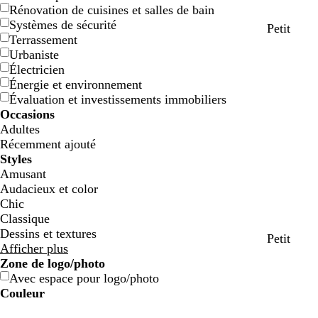
Rénovation de cuisines et salles de bain
Systèmes de sécurité
f
b
c
g
g
Petit
Terrassement
a
l
r
r
r
Urbaniste
u
a
è
i
i
Électricien
v
n
m
s
s
Énergie et environnement
e
c
e
c
Évaluation et investissements immobiliers
l
Occasions
a
Adultes
i
Récemment ajouté
r
Styles
Amusant
Audacieux et color
Chic
Classique
Dessins et textures
a
a
g
v
Petit
Afficher plus
c
c
r
e
Zone de logo/photo
i
i
i
r
Avec espace pour logo/photo
e
e
s
t
Couleur
r
r
c
o
B
B
V
V
J
J
O
O
R
R
G
G
B
B
N
N
M
M
C
C
V
V
R
R
l
l