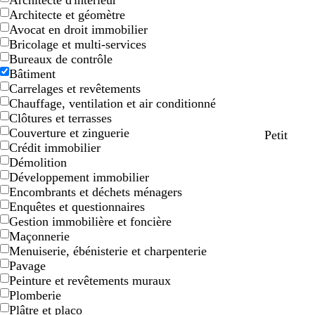
Architecte d'intérieur
Architecte et géomètre
Avocat en droit immobilier
Bricolage et multi-services
Bureaux de contrôle
Bâtiment
Carrelages et revêtements
Chauffage, ventilation et air conditionné
Clôtures et terrasses
Couverture et zinguerie
g
g
g
g
g
Petit
Crédit immobilier
r
r
r
r
r
Démolition
i
i
i
i
i
Développement immobilier
s
s
s
s
s
Encombrants et déchets ménagers
c
c
c
c
c
Enquêtes et questionnaires
l
l
l
l
l
Gestion immobilière et foncière
a
a
a
a
a
Maçonnerie
i
i
i
i
i
Menuiserie, ébénisterie et charpenterie
r
r
r
r
r
Pavage
Peinture et revêtements muraux
Plomberie
Plâtre et placo