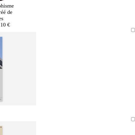
phisme
réé de
es
,10 €