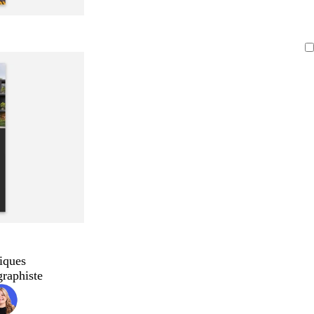
iques
graphiste