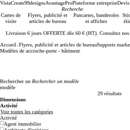
VistaCreate
99designs
AvantagePro
Plateforme entreprise
Devis
Cartes de
Flyers, publicité et
Pancartes, banderoles
Sti
visite
articles de bureau
et affiches
éti
Diapositive
Livraison 6 jours OFFERTE dès 60 € (HT). Consultez nos d
1
sur
Accueil
Flyers, publicité et articles de bureau
Supports marke
1
...
Modèles de accroche-porte - bâtiment
Rechercher un
modèle
29 résultats
Filtres
Dimensions
Activité
Voir toutes les catégories
Activité
Agent immobilier