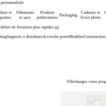
 personnalisés
ckers et
Vêtements
Produits
Cadeaux et
Packaging
quettes
et sacs
publicitaires
livres photo
élais de livraison plus rapides
ici
ting
Supports à distribuer
Accroche-porte
Modèles
Construction
Téléchargez votre pro