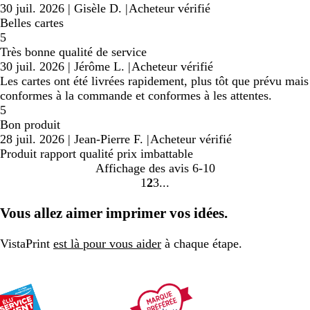
30 juil. 2026
|
Gisèle D.
|
Acheteur vérifié
Belles cartes
5
Très bonne qualité de service
30 juil. 2026
|
Jérôme L.
|
Acheteur vérifié
Les cartes ont été livrées rapidement, plus tôt que prévu mais
conformes à la commande et conformes à les attentes.
5
Bon produit
28 juil. 2026
|
Jean-Pierre F.
|
Acheteur vérifié
Produit rapport qualité prix imbattable
Affichage des avis
6-10
1
2
3
Accéder
Accéder
Accéder
à
à
à
Vous allez aimer imprimer vos idées.
la
la
la
page
page
page
VistaPrint
est là pour vous aider
à chaque étape.