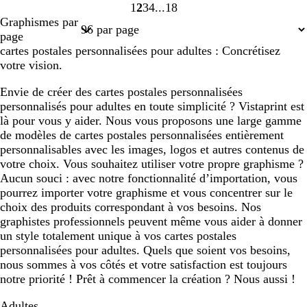
1
2
3
4
18
Page
Page
Page
Page
Page
Graphismes par
1
2
3
4
18
page
cartes postales personnalisées pour adultes : Concrétisez
votre vision.
Envie de créer des cartes postales personnalisées
personnalisés pour adultes en toute simplicité ? Vistaprint est
là pour vous y aider. Nous vous proposons une large gamme
de modèles de cartes postales personnalisées entièrement
personnalisables avec les images, logos et autres contenus de
votre choix. Vous souhaitez utiliser votre propre graphisme ?
Aucun souci : avec notre fonctionnalité d’importation, vous
pourrez importer votre graphisme et vous concentrer sur le
choix des produits correspondant à vos besoins. Nos
graphistes professionnels peuvent même vous aider à donner
un style totalement unique à vos cartes postales
personnalisées pour adultes. Quels que soient vos besoins,
nous sommes à vos côtés et votre satisfaction est toujours
notre priorité ! Prêt à commencer la création ? Nous aussi !
Adultes