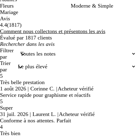
Fleurs
Moderne & Simple
Mariage
Avis
1817
4.4
(
1817
)
avis
Comment nous collectons et présentons les avis
Évalué par 1817 clients
Mes
recherches
Filtrer
saisies
par
Trier
par
5
Très belle prestation
1 août 2026
|
Corinne C.
|
Acheteur vérifié
Service rapide pour graphisme et réactifs
5
Super
31 juil. 2026
|
Laurent L.
|
Acheteur vérifié
Conforme à nos attentes. Parfait
4
Très bien