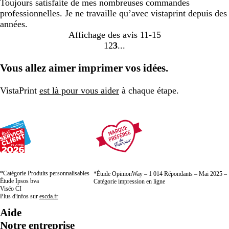
Toujours satisfaite de mes nombreuses commandes
professionnelles. Je ne travaille qu’avec vistaprint depuis des
années.
Affichage des avis
11-15
1
2
3
aller
aller
aller
à
à
à
Vous allez aimer imprimer vos idées.
la
la
la
page
page
page
VistaPrint
est là pour vous aider
à chaque étape.
1
2
3
*Catégorie Produits personnalisables
*Étude OpinionWay – 1 014 Répondants – Mai 2025 –
Étude Ipsos bva
Catégorie impression en ligne
Viséo CI
Plus d'infos sur
escda.fr
Aide
Notre entreprise