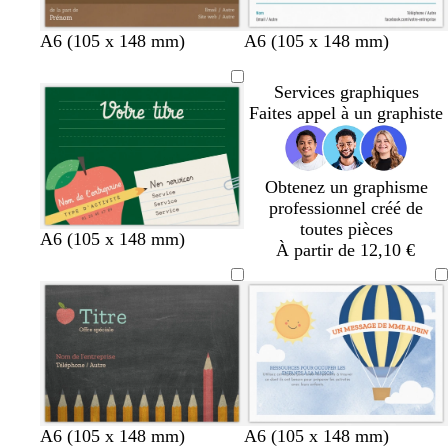
é
r
b
b
b
b
A6 (105 x 148 mm)
A6 (105 x 148 mm)
l
l
l
l
a
a
e
e
Services graphiques
n
n
u
u
Faites appel à un graphiste
c
c
f
c
o
l
n
a
Obtenez un graphisme
c
i
professionnel créé de
é
r
toutes pièces
A6 (105 x 148 mm)
À partir de 12,10 €
A6 (105 x 148 mm)
A6 (105 x 148 mm)