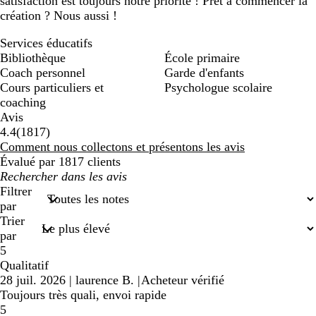
satisfaction est toujours notre priorité ! Prêt à commencer la
création ? Nous aussi !
Services éducatifs
Bibliothèque
École primaire
Coach personnel
Garde d'enfants
Cours particuliers et
Psychologue scolaire
coaching
Avis
1817
4.4
(
1817
)
avis
Comment nous collectons et présentons les avis
Évalué par 1817 clients
Mes
recherches
Filtrer
saisies
par
Trier
par
5
Qualitatif
28 juil. 2026
|
laurence B.
|
Acheteur vérifié
Toujours très quali, envoi rapide
5