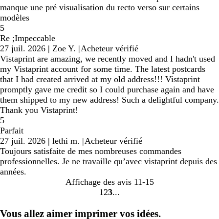
manque une pré visualisation du recto verso sur certains
modèles
5
Re ;Impeccable
27 juil. 2026
|
Zoe Y.
|
Acheteur vérifié
Vistaprint are amazing, we recently moved and I hadn't used
my Vistaprint account for some time. The latest postcards
that I had created arrived at my old address!!! Vistaprint
promptly gave me credit so I could purchase again and have
them shipped to my new address! Such a delightful company.
Thank you Vistaprint!
5
Parfait
27 juil. 2026
|
lethi m.
|
Acheteur vérifié
Toujours satisfaite de mes nombreuses commandes
professionnelles. Je ne travaille qu’avec vistaprint depuis des
années.
Affichage des avis
11-15
1
2
3
aller
aller
aller
à
à
à
Vous allez aimer imprimer vos idées.
la
la
la