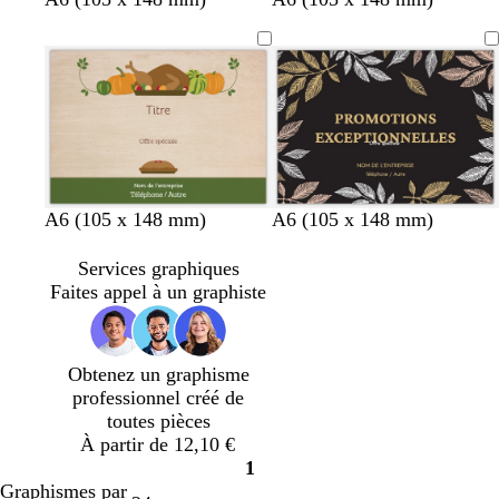
n
b
g
A6 (105 x 148 mm)
A6 (105 x 148 mm)
o
l
r
i
e
i
Services graphiques
r
u
s
Faites appel à un graphiste
f
f
o
o
n
n
Obtenez un graphisme
c
c
professionnel créé de
é
é
toutes pièces
À partir de 12,10 €
1
Page
Graphismes par