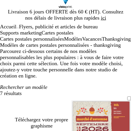
Diapositive
Livraison 6 jours OFFERTE dès 60 € (HT). Consultez
1
nos délais de livraison plus rapides
ici
sur
Accueil
Flyers, publicité et articles de bureau
1
...
Supports marketing
Cartes postales
Cartes postales personnalisées
Modèles
Vacances
Thanksgiving
Modèles de cartes postales personnalisées - thanksgiving
Parcourez ci-dessous certains de nos modèles
personnalisables les plus populaires : à vous de faire votre
choix parmi cette sélection. Une fois votre modèle choisi,
ajoutez-y votre touche personnelle dans notre studio de
création en ligne.
Rechercher un modèle
7 résultats
Filtres
Téléchargez votre propre
graphisme