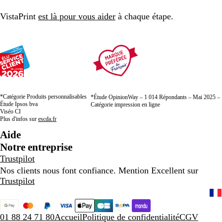
page
page
page
VistaPrint
est là pour vous aider
à chaque étape.
1
2
3
*Catégorie Produits personnalisables
*Étude OpinionWay – 1 014 Répondants – Mai 2025 –
Étude Ipsos bva
Catégorie impression en ligne
Viséo CI
Plus d'infos sur
escda.fr
Aide
Notre entreprise
Trustpilot
Nos clients nous font confiance. Mention Excellent sur
Trustpilot
01 88 24 71 80
Accueil
Politique de confidentialité
CGV