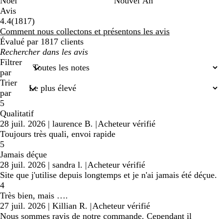
Noël
Nouvel An
Avis
1817
4.4
(
1817
)
avis
Comment nous collectons et présentons les avis
Évalué par 1817 clients
Mes
recherches
Filtrer
saisies
par
Trier
par
5
Qualitatif
28 juil. 2026
|
laurence B.
|
Acheteur vérifié
Toujours très quali, envoi rapide
5
Jamais déçue
28 juil. 2026
|
sandra l.
|
Acheteur vérifié
Site que j'utilise depuis longtemps et je n'ai jamais été déçue.
4
Très bien, mais ….
27 juil. 2026
|
Killian R.
|
Acheteur vérifié
Nous sommes ravis de notre commande. Cependant il