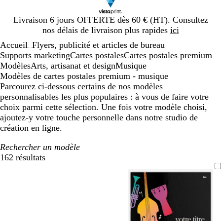
Diapositive
Livraison 6 jours OFFERTE dès 60 € (HT). Consultez
1
nos délais de livraison plus rapides
ici
sur
Accueil
Flyers, publicité et articles de bureau
1
...
Supports marketing
Cartes postales
Cartes postales premium
Modèles
Arts, artisanat et design
Musique
Modèles de cartes postales premium - musique
Parcourez ci-dessous certains de nos modèles
personnalisables les plus populaires : à vous de faire votre
choix parmi cette sélection. Une fois votre modèle choisi,
ajoutez-y votre touche personnelle dans notre studio de
création en ligne.
Rechercher un modèle
162 résultats
Filtres