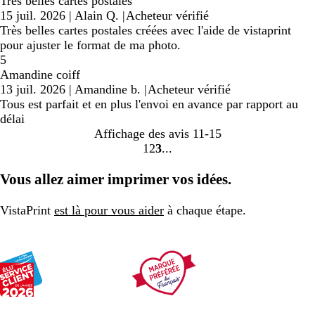
Très belles cartes postales
15 juil. 2026
|
Alain Q.
|
Acheteur vérifié
Très belles cartes postales créées avec l'aide de vistaprint
pour ajuster le format de ma photo.
5
Amandine coiff
13 juil. 2026
|
Amandine b.
|
Acheteur vérifié
Tous est parfait et en plus l'envoi en avance par rapport au
délai
Affichage des avis
11-15
1
2
3
Accéder
Accéder
Accéder
à
à
à
Vous allez aimer imprimer vos idées.
la
la
la
page
page
page
VistaPrint
est là pour vous aider
à chaque étape.