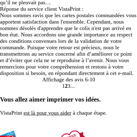
qu’il ne pleuvait pas…
Réponse du service client VistaPrint :
Nous sommes ravis que les cartes postales commandées vous
apportent satisfaction dans l'ensemble. Cependant, nous
sommes désolés d'apprendre que le colis n'est pas arrivé en
bon état. Nous accordons une grande importance au respect
des conditions convenues lors de la validation de votre
commande. Puisque votre retour est précieux, nous le
transmettrons au service concerné afin d’améliorer ce point
et d’éviter que cela ne se reproduise à l’avenir. Nous vous
remercions pour votre compréhension et restons à votre
disposition si besoin, en répondant directement à cet e-mail.
Affichage des avis
6-10
1
2
3
Accéder
Accéder
Accéder
à
à
à
Vous allez aimer imprimer vos idées.
la
la
la
page
page
page
VistaPrint
est là pour vous aider
à chaque étape.