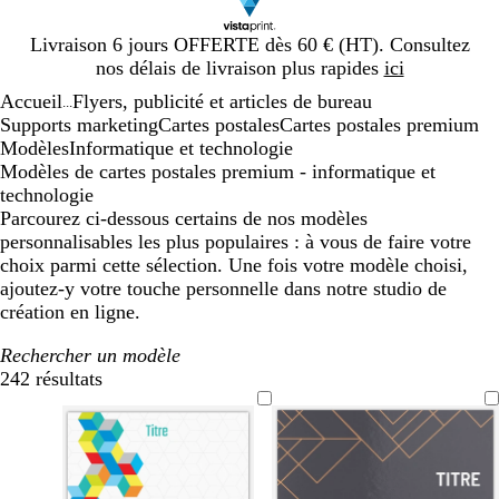
Diapositive
Livraison 6 jours OFFERTE dès 60 € (HT). Consultez
1
nos délais de livraison plus rapides
ici
sur
Accueil
Flyers, publicité et articles de bureau
1
...
Supports marketing
Cartes postales
Cartes postales premium
Modèles
Informatique et technologie
Modèles de cartes postales premium - informatique et
technologie
Parcourez ci-dessous certains de nos modèles
personnalisables les plus populaires : à vous de faire votre
choix parmi cette sélection. Une fois votre modèle choisi,
ajoutez-y votre touche personnelle dans notre studio de
création en ligne.
Rechercher un modèle
242 résultats
Filtres