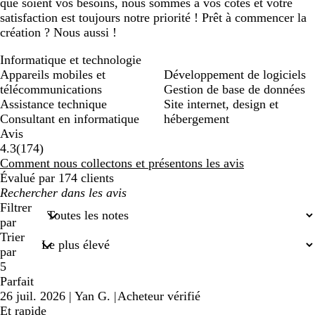
que soient vos besoins, nous sommes à vos côtés et votre
satisfaction est toujours notre priorité ! Prêt à commencer la
création ? Nous aussi !
Informatique et technologie
Appareils mobiles et
Développement de logiciels
télécommunications
Gestion de base de données
Assistance technique
Site internet, design et
Consultant en informatique
hébergement
Avis
174
4.3
(
174
)
avis
Comment nous collectons et présentons les avis
Évalué par 174 clients
Mes
recherches
Filtrer
saisies
par
Trier
par
5
Parfait
26 juil. 2026
|
Yan G.
|
Acheteur vérifié
Et rapide