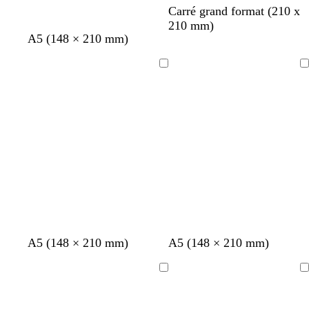
b
b
b
b
Carré grand format (210 x
l
l
l
l
210 mm)
A5 (148 × 210 mm)
a
a
a
a
n
n
n
n
c
c
c
c
Chargement
Chargement
n
n
n
n
n
A5 (148 × 210 mm)
A5 (148 × 210 mm)
o
o
o
o
o
i
i
i
i
i
Chargement
Chargement
r
r
r
r
r