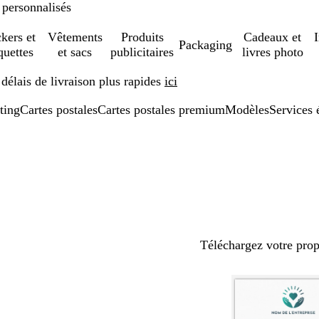
 personnalisés
ckers et
Vêtements
Produits
Cadeaux et
Packaging
quettes
et sacs
publicitaires
livres photo
élais de livraison plus rapides
ici
ting
Cartes postales
Cartes postales premium
Modèles
Services 
Téléchargez votre pro