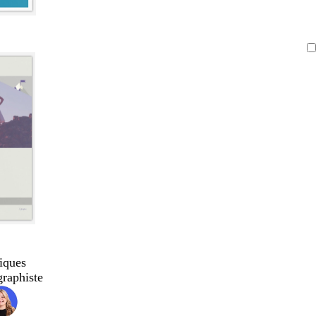
iques
graphiste