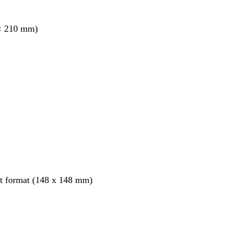
× 210 mm)
nt
it format (148 x 148 mm)
nt