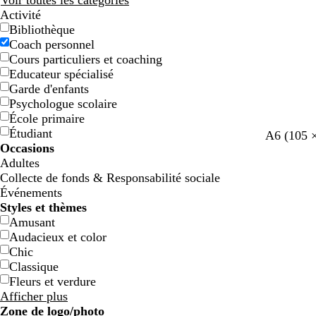
Voir toutes les catégories
Activité
Bibliothèque
Coach personnel
Cours particuliers et coaching
Educateur spécialisé
Garde d'enfants
Psychologue scolaire
École primaire
Étudiant
b
l
b
g
j
b
r
v
l
c
A6 (105 
Occasions
l
a
l
r
a
l
o
e
a
r
Adultes
e
v
e
i
u
e
s
r
v
è
Collecte de fonds & Responsabilité sociale
u
a
u
s
n
u
e
t
a
m
Événements
c
n
c
c
e
c
c
d
n
e
Styles et thèmes
l
d
l
l
l
l
’
d
Amusant
a
e
a
a
a
a
e
e
Audacieux et color
i
i
i
i
i
a
Chic
r
r
r
r
r
u
Classique
Fleurs et verdure
Afficher plus
Zone de logo/photo