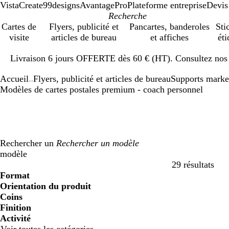
VistaCreate
99designs
AvantagePro
Plateforme entreprise
Devis
Cartes de
Flyers, publicité et
Pancartes, banderoles
Sti
visite
articles de bureau
et affiches
éti
Diapositive
Livraison 6 jours OFFERTE dès 60 € (HT). Consultez nos d
1
sur
Accueil
Flyers, publicité et articles de bureau
Supports marke
1
...
Modèles de cartes postales premium - coach personnel
Rechercher un
modèle
29 résultats
Filtres
Format
Orientation du produit
Coins
Finition
Activité