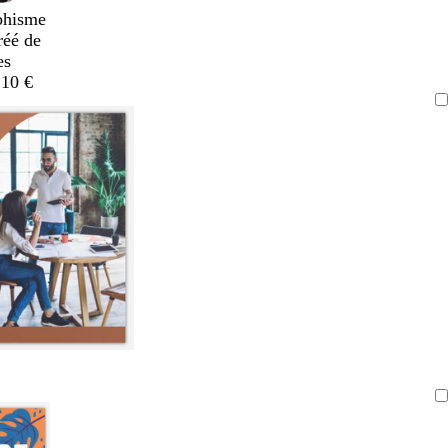
phisme
réé de
es
,10 €