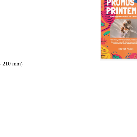
× 210 mm)
nt