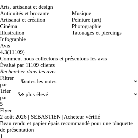
Arts, artisanat et design
Antiquités et brocante
Musique
Artisanat et création
Peinture (art)
Cinéma
Photographie
Illustration
Tatouages et piercings
Infographie
Avis
11109
4.3
(
11109
)
avis
Comment nous collectons et présentons les avis
Évalué par 11109 clients
Mes
recherches
Filtrer
saisies
par
Trier
par
5
Flyer
2 août 2026
|
SEBASTIEN
|
Acheteur vérifié
Beau rendu et papier épais recommandé pour une plaquette
de présentation
1