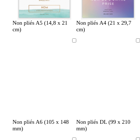
b
b
b
b
Non pliés A5 (14,8 x 21
Non pliés A4 (21 x 29,7
l
l
l
l
cm)
cm)
a
a
a
a
n
n
n
n
Chargement
Chargement
c
c
c
c
Non pliés A6 (105 x 148
Non pliés DL (99 x 210
mm)
mm)