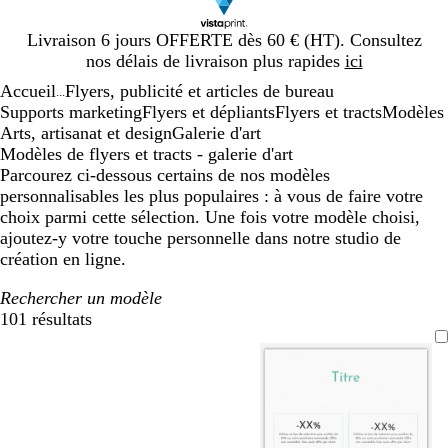
Diapositive
Livraison 6 jours OFFERTE dès 60 € (HT). Consultez
1
nos délais de livraison plus rapides
ici
sur
Accueil
Flyers, publicité et articles de bureau
1
...
Supports marketing
Flyers et dépliants
Flyers et tracts
Modèles
Arts, artisanat et design
Galerie d'art
Modèles de flyers et tracts - galerie d'art
Parcourez ci-dessous certains de nos modèles
personnalisables les plus populaires : à vous de faire votre
choix parmi cette sélection. Une fois votre modèle choisi,
ajoutez-y votre touche personnelle dans notre studio de
création en ligne.
Rechercher un modèle
101 résultats
Filtres