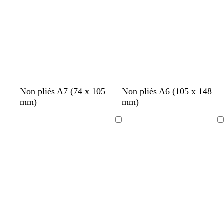
c
c
é
é
g
n
r
b
Non pliés A7 (74 x 105
Non pliés A6 (105 x 148
r
o
o
l
mm)
mm)
i
i
u
e
s
r
g
u
Chargement
Chargement
e
f
o
n
c
é