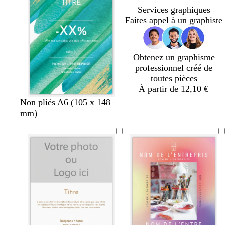
n
n
u
e
n
Services graphiques
c
c
x
c
Faites appel à un graphiste
é
é
é
Obtenez un graphisme
professionnel créé de
toutes pièces
À partir de 12,10 €
b
s
l
f
Non pliés A6 (105 x 148
l
a
i
a
mm)
e
u
l
u
u
m
a
v
c
o
s
e
a
n
n
a
r
d