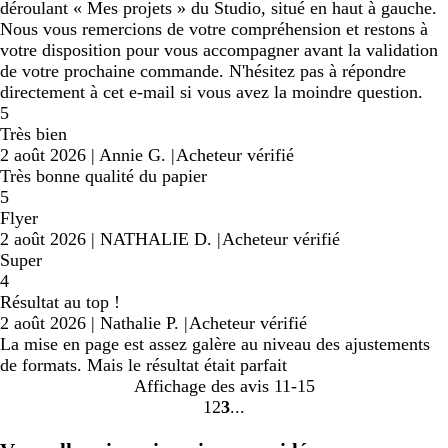
déroulant « Mes projets » du Studio, situé en haut à gauche.
Nous vous remercions de votre compréhension et restons à
votre disposition pour vous accompagner avant la validation
de votre prochaine commande. N'hésitez pas à répondre
directement à cet e-mail si vous avez la moindre question.
5
Très bien
2 août 2026
|
Annie G.
|
Acheteur vérifié
Très bonne qualité du papier
5
Flyer
2 août 2026
|
NATHALIE D.
|
Acheteur vérifié
Super
4
Résultat au top !
2 août 2026
|
Nathalie P.
|
Acheteur vérifié
La mise en page est assez galère au niveau des ajustements
de formats. Mais le résultat était parfait
Affichage des avis
11-15
1
2
3
Accéder
Accéder
Accéder
à
à
à