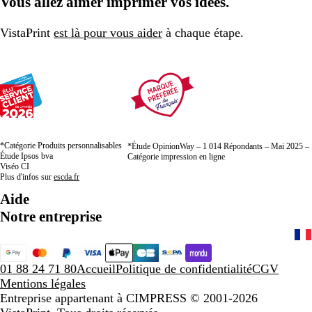
Vous allez aimer imprimer vos idées.
la
la
la
page
page
page
VistaPrint
est là pour vous aider
à chaque étape.
*Catégorie Produits personnalisables
*Étude OpinionWay – 1 014 Répondants – Mai 2025 –
Étude Ipsos bva
Catégorie impression en ligne
Viséo CI
Plus d'infos sur
escda.fr
Aide
Notre entreprise
01 88 24 71 80
Accueil
Politique de confidentialité
CGV
Mentions légales
Entreprise appartenant à CIMPRESS
© 2001-2026