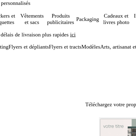
 personnalisés
ckers et
Vêtements
Produits
Cadeaux et
Packaging
quettes
et sacs
publicitaires
livres photo
élais de livraison plus rapides
ici
ting
Flyers et dépliants
Flyers et tracts
Modèles
Arts, artisanat e
Téléchargez votre pro