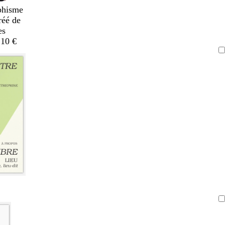
phisme
réé de
es
,10 €