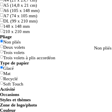
A4 (21 x 29,7 cm)
A5 (14,8 x 21 cm)
A6 (105 x 148 mm)
A7 (74 x 105 mm)
DL (99 x 210 mm)
148 x 148 mm
210 x 210 mm
Pliage
Non pliés
Deux volets
g
f
v
g
Non pliés
Trois volets
r
a
i
r
Trois volets à plis accordéon
i
u
o
i
Type de papier
s
v
l
s
Glacé
c
e
e
c
Mat
l
t
l
Recyclé
a
f
a
Soft Touch
i
o
i
Activité
r
n
r
Occasions
c
Styles et thèmes
é
Zone de logo/photo
Couleur