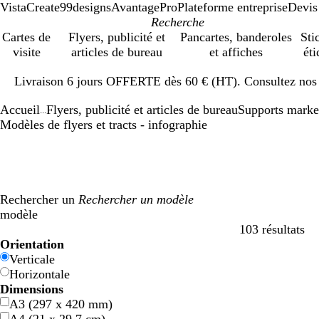
VistaCreate
99designs
AvantagePro
Plateforme entreprise
Devis
Cartes de
Flyers, publicité et
Pancartes, banderoles
Sti
visite
articles de bureau
et affiches
éti
Diapositive
Livraison 6 jours OFFERTE dès 60 € (HT). Consultez nos d
1
sur
Accueil
Flyers, publicité et articles de bureau
Supports marke
1
...
Modèles de flyers et tracts - infographie
Rechercher un
modèle
103 résultats
Filtres
Orientation
Verticale
Horizontale
Dimensions
A3 (297 x 420 mm)