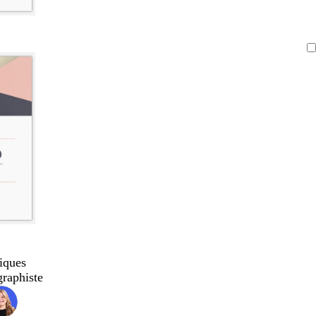
iques
graphiste