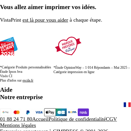
à
à
à
Vous allez aimer imprimer vos idées.
la
la
la
page
page
page
VistaPrint
est là pour vous aider
à chaque étape.
*Catégorie Produits personnalisables
*Étude OpinionWay – 1 014 Répondants – Mai 2025 –
Étude Ipsos bva
Catégorie impression en ligne
Viséo CI
Plus d'infos sur
escda.fr
Aide
Notre entreprise
01 88 24 71 80
Accueil
Politique de confidentialité
CGV
Mentions légales