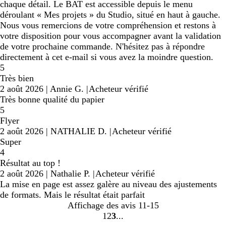
chaque détail. Le BAT est accessible depuis le menu
déroulant « Mes projets » du Studio, situé en haut à gauche.
Nous vous remercions de votre compréhension et restons à
votre disposition pour vous accompagner avant la validation
de votre prochaine commande. N'hésitez pas à répondre
directement à cet e-mail si vous avez la moindre question.
5
Très bien
2 août 2026
|
Annie G.
|
Acheteur vérifié
Très bonne qualité du papier
5
Flyer
2 août 2026
|
NATHALIE D.
|
Acheteur vérifié
Super
4
Résultat au top !
2 août 2026
|
Nathalie P.
|
Acheteur vérifié
La mise en page est assez galère au niveau des ajustements
de formats. Mais le résultat était parfait
Affichage des avis
11-15
1
2
3
Accéder
Accéder
Accéder