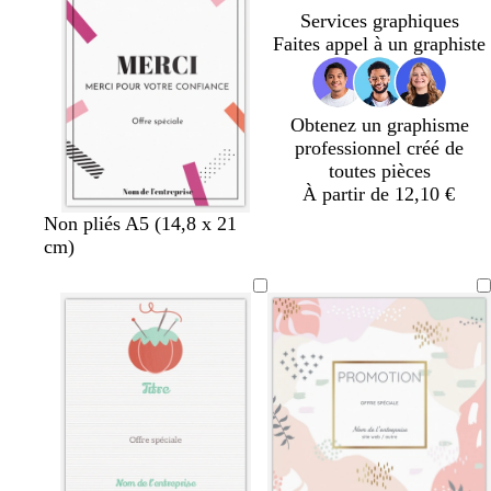
r
a
a
n
n
o
Services graphiques
ê
i
i
c
a
t
Faites appel à un graphiste
t
r
r
é
r
t
d
a
Obtenez un graphisme
professionnel créé de
toutes pièces
À partir de 12,10 €
n
n
Non pliés A5 (14,8 x 21
o
o
cm)
i
i
r
r