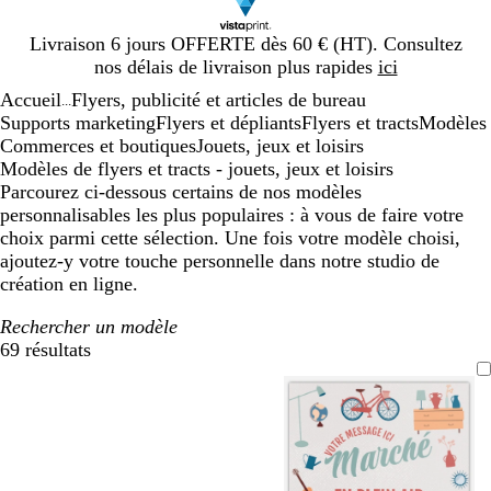
Diapositive
Livraison 6 jours OFFERTE dès 60 € (HT). Consultez
1
nos délais de livraison plus rapides
ici
sur
Accueil
Flyers, publicité et articles de bureau
1
...
Supports marketing
Flyers et dépliants
Flyers et tracts
Modèles
Commerces et boutiques
Jouets, jeux et loisirs
Modèles de flyers et tracts - jouets, jeux et loisirs
Parcourez ci-dessous certains de nos modèles
personnalisables les plus populaires : à vous de faire votre
choix parmi cette sélection. Une fois votre modèle choisi,
ajoutez-y votre touche personnelle dans notre studio de
création en ligne.
Rechercher un modèle
69 résultats
Filtres