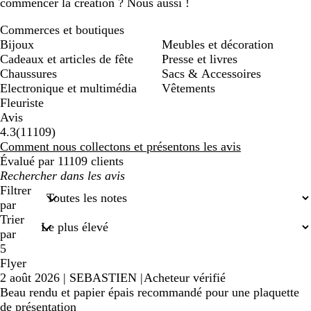
commencer la création ? Nous aussi !
Commerces et boutiques
Bijoux
Meubles et décoration
Cadeaux et articles de fête
Presse et livres
Chaussures
Sacs & Accessoires
Electronique et multimédia
Vêtements
Fleuriste
Avis
11109
4.3
(
11109
)
avis
Comment nous collectons et présentons les avis
Évalué par 11109 clients
Mes
recherches
Filtrer
saisies
par
Trier
par
5
Flyer
2 août 2026
|
SEBASTIEN
|
Acheteur vérifié
Beau rendu et papier épais recommandé pour une plaquette
de présentation