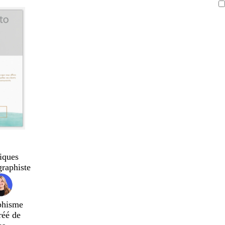
iques
graphiste
phisme
réé de