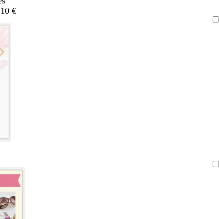
es
,10 €