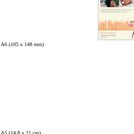
s A6 (105 x 148 mm)
nt
 A5 (14,8 x 21 cm)