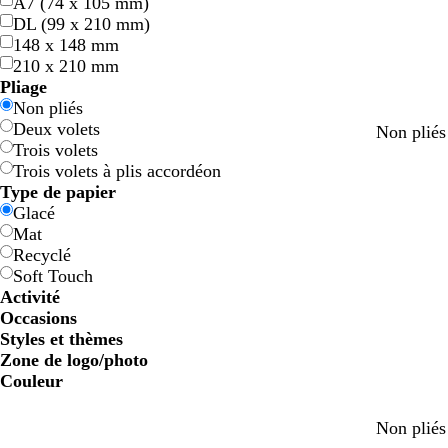
A7 (74 x 105 mm)
DL (99 x 210 mm)
148 x 148 mm
210 x 210 mm
Pliage
Non pliés
Deux volets
Non plié
Trois volets
Trois volets à plis accordéon
Type de papier
Glacé
Mat
Recyclé
Soft Touch
Activité
Occasions
Styles et thèmes
Zone de logo/photo
Couleur
B
B
V
V
J
J
O
O
R
R
G
G
B
B
N
N
M
M
C
C
V
V
R
R
l
l
e
e
a
a
r
r
o
o
r
r
l
l
o
o
a
a
r
r
i
i
o
o
g
g
g
j
r
Non plié
e
e
r
r
u
u
a
a
u
u
i
i
a
a
i
i
r
r
è
è
o
o
s
s