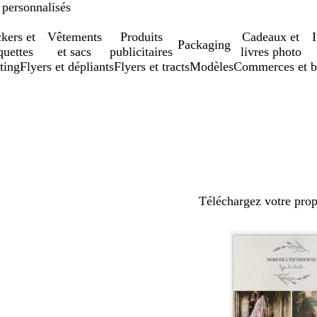
 personnalisés
ckers et
Vêtements
Produits
Cadeaux et
Packaging
quettes
et sacs
publicitaires
livres photo
ting
Flyers et dépliants
Flyers et tracts
Modèles
Commerces et b
Téléchargez votre pro