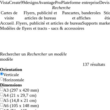
VistaCreate
99designs
AvantagePro
Plateforme entreprise
Devis
Cartes de
Flyers, publicité et
Pancartes, banderoles
Sti
visite
articles de bureau
et affiches
éti
Accueil
Flyers, publicité et articles de bureau
Supports marke
...
Modèles de flyers et tracts - sacs & accessoires
Rechercher un
modèle
137 résultats
Filtres
Orientation
Verticale
Horizontale
Dimensions
A3 (297 x 420 mm)
A4 (21 x 29,7 cm)
A5 (14,8 x 21 cm)
A6 (105 x 148 mm)