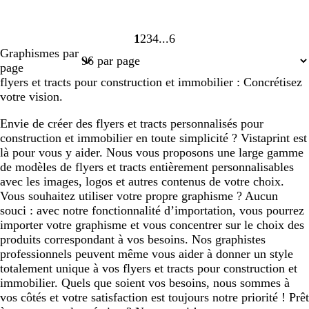
1
2
3
4
6
Page
Page
Page
Page
Page
Graphismes par
1
2
3
4
6
page
flyers et tracts pour construction et immobilier : Concrétisez
votre vision.
Envie de créer des flyers et tracts personnalisés pour
construction et immobilier en toute simplicité ? Vistaprint est
là pour vous y aider. Nous vous proposons une large gamme
de modèles de flyers et tracts entièrement personnalisables
avec les images, logos et autres contenus de votre choix.
Vous souhaitez utiliser votre propre graphisme ? Aucun
souci : avec notre fonctionnalité d’importation, vous pourrez
importer votre graphisme et vous concentrer sur le choix des
produits correspondant à vos besoins. Nos graphistes
professionnels peuvent même vous aider à donner un style
totalement unique à vos flyers et tracts pour construction et
immobilier. Quels que soient vos besoins, nous sommes à
vos côtés et votre satisfaction est toujours notre priorité ! Prêt