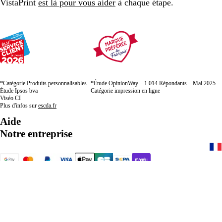
VistaPrint
est là pour vous aider
à chaque étape.
*Catégorie Produits personnalisables
*Étude OpinionWay – 1 014 Répondants – Mai 2025 –
Étude Ipsos bva
Catégorie impression en ligne
Viséo CI
Plus d'infos sur
escda.fr
Aide
Notre entreprise
01 88 24 71 80
Accueil
Politique de confidentialité
CGV
Mentions légales
Entreprise appartenant à CIMPRESS
© 2001-2026
VistaPrint. Tous droits réservés.
Sauf indication contraire, les tarifs ne comprennent pas les