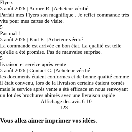
Flyers
3 août 2026
|
Aurore R.
|
Acheteur vérifié
Parfait mes Flyers son magnifique . Je reffet commande trés
vite pour mes cartes de visite.
5
Pas mal !
3 août 2026
|
Paul E.
|
Acheteur vérifié
La commande est arrivée en bon état. La qualité est telle
qu'elle a été promise. Pas de mauvaise surprise.
5
livraison et service après vente
3 août 2026
|
Contact C.
|
Acheteur vérifié
les documents étaient conformes et de bonne qualité comme
il était convenu, lors de la livraison certains étaient cornés
mais le service après vente a été efficace en nous renvoyant
un lot des brochures abimés avec une livraison rapide
Affichage des avis
6-10
1
2
3
Accéder
Accéder
Accéder
à
à
à
Vous allez aimer imprimer vos idées.
la
la
la
page
page
page