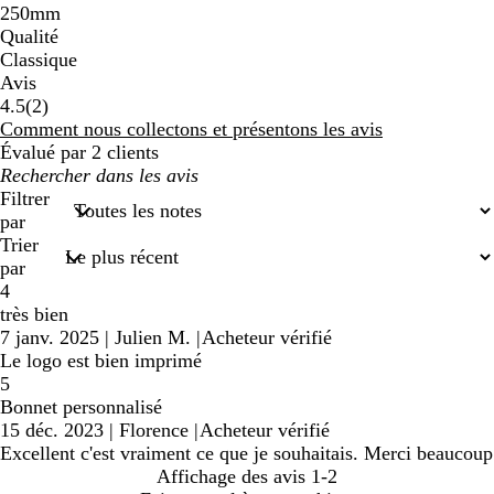
250mm
Qualité
Classique
Avis
2
4.5
(
2
)
avis
Comment nous collectons et présentons les avis
Évalué par 2 clients
Mes
recherches
Filtrer
saisies
par
Trier
par
4
très bien
7 janv. 2025
|
Julien M.
|
Acheteur vérifié
Le logo est bien imprimé
5
Bonnet personnalisé
15 déc. 2023
|
Florence
|
Acheteur vérifié
Excellent c'est vraiment ce que je souhaitais. Merci beaucoup
Affichage des avis
1-2