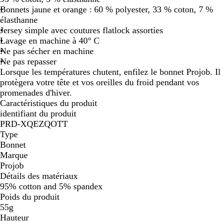
Bonnets jaune et orange : 60 % polyester, 33 % coton, 7 %
e
g
élasthanne
/
e
Jersey simple avec coutures flatlock assorties
b
Lavage en machine à 40° C
l
Ne pas sécher en machine
e
Ne pas repasser
u
Lorsque les températures chutent, enfilez le bonnet Projob. Il
m
protègera votre tête et vos oreilles du froid pendant vos
a
promenades d'hiver.
r
Caractéristiques du produit
i
identifiant du produit
n
PRD-XQEZQOTT
e
Type
Bonnet
Marque
Projob
Détails des matériaux
95% cotton and 5% spandex
Poids du produit
55g
Hauteur