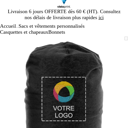
Diapositive
Livraison 6 jours OFFERTE dès 60 € (HT). Consultez
1
nos délais de livraison plus rapides
ici
sur
Accueil
Sacs et vêtements personnalisés
1
...
Casquettes et chapeaux
Bonnets
Diapositive
Image
Zoom
Utilisez
Cliquez
1
zoomable
au
les
pour
sur
minimum
touches
développer
1
plus
et
moins
pour
zoomer
et
les
touches
fléchées
pour
faire
défiler