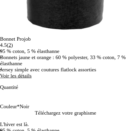
Bonnet Projob
Lire
4.5
(
2
)
les
95 % coton, 5 % élasthanne
2
Bonnets jaune et orange : 60 % polyester, 33 % coton, 7 %
avis
élasthanne
Jersey simple avec coutures flatlock assorties
Voir les détails
Quantité
Couleur
*
Noir
N
J
O
Téléchargez votre graphisme
o
a
r
L'hiver est là.
i
u
a
95 % coton, 5 % élasthanne
r
n
n