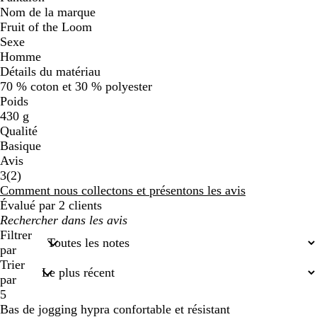
Nom de la marque
Fruit of the Loom
Sexe
Homme
Détails du matériau
70 % coton et 30 % polyester
Poids
430 g
Qualité
Basique
Avis
2
3
(
2
)
avis
Comment nous collectons et présentons les avis
Évalué par 2 clients
Mes
recherches
Filtrer
saisies
par
Trier
par
5
Bas de jogging hypra confortable et résistant