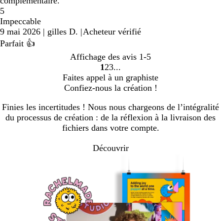
complémentaire.
5
Impeccable
9 mai 2026
|
gilles D.
|
Acheteur vérifié
Parfait 👍
Affichage des avis
1-5
1
2
3
Accéder
Accéder
Accéder
Faites appel à un graphiste
à
à
à
Confiez-nous la création !
la
la
la
page
page
page
Finies les incertitudes ! Nous nous chargeons de l’intégralité
du processus de création : de la réflexion à la livraison des
fichiers dans votre compte.
Découvrir