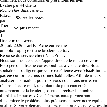
avis
Comment nous collectons et présentons les avis
Évalué par 44 clients
Mes
recherches
Filtrer
saisies
par
Trier
par
3
Broderie de travers
26 juil. 2026
|
sarl F.
|
Acheteur vérifié
un polo trop lrgé et une broderie de traver
Réponse du service client VistaPrint :
Nous sommes désolés d’apprendre que le rendu de votre
Polo personnalisé ne correspond pas à vos attentes. Nous
souhaitons souligner que votre expérience avec VistaPrint n'a
pas été conforme à nos normes habituelles. Afin de mieux
analyser la situation, pourriez-vous nous transmettre, en
réponse à cet e-mail, une photo du polo concerné,
notamment de la broderie, et nous préciser le nombre
d’articles impactés ? Ces éléments nous permettront
d’examiner le problème plus précisément avec notre équipe
qualité. Si votre demande est urgente et que vous avez besoin