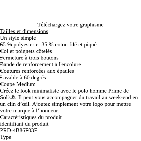
a
o
o
o
t
h
e
o
o
e
i
u
m
n
u
f
i
n
i
m
e
x
m
c
t
o
n
c
i
l
e
é
e
n
é
é
n
Téléchargez votre graphisme
i
c
u
Tailles et dimensions
l
é
i
Un style simple
l
t
65 % polyester et 35 % coton filé et piqué
e
Col et poignets côtelés
Fermeture à trois boutons
Bande de renforcement à l'encolure
Coutures renforcées aux épaules
Lavable à 60 degrés
Coupe Medium
Créez le look minimaliste avec le polo homme Prime de
Sol's®. Il peut vous accompagner du travail au week-end en
un clin d’œil. Ajoutez simplement votre logo pour mettre
votre marque à l’honneur.
Caractéristiques du produit
identifiant du produit
PRD-4B86F03F
Type